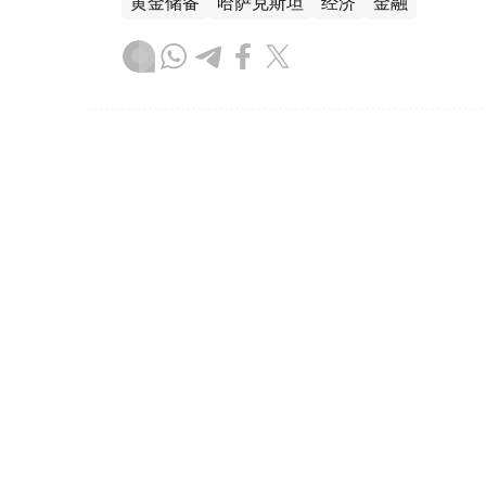
黄金储备
哈萨克斯坦
经济
金融
木合塔尔 哈力木拉
编译
08:31, 31 7月 2026
哈萨克斯坦是全球五大黄金购
（哈萨克国际通讯社讯）根据世界黄金协会（Worl
坦成为2026年第二季度全球央行黄金购买