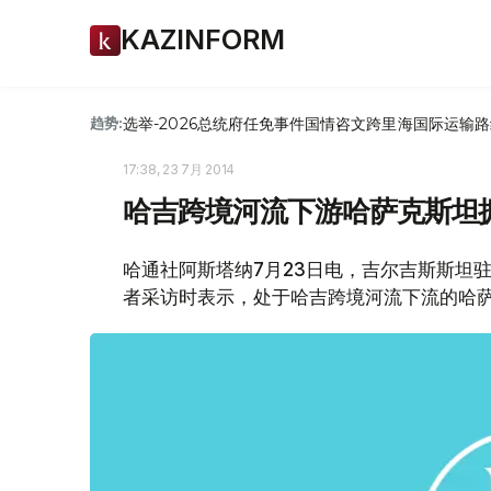
KAZINFORM
选举-2026
总统府
任免
事件
国情咨文
跨里海国际运输路
趋势:
17:38, 23 7月 2014
哈吉跨境河流下游哈萨克斯坦
哈通社阿斯塔纳7月23日电，吉尔吉斯斯坦
者采访时表示，处于哈吉跨境河流下流的哈