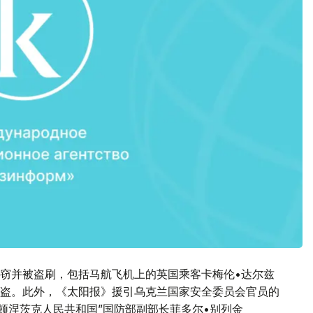
窃并被盗刷，包括马航飞机上的英国乘客卡梅伦•达尔兹
盗。此外，《太阳报》援引乌克兰国家安全委员会官员的
“顿涅茨克人民共和国”国防部副部长菲多尔•别列金