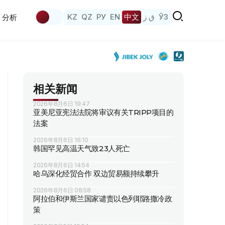
KZ
QZ
РУ
EN
中文
ق ز
ЎЗ
分析
相关新闻
2026年8月6日 19:47
亚美尼亚宪法法院将审议有关TRIPP项目的
法案
2026年8月6日 16:10
韩国罕见高温天气致23人死亡
2026年8月6日 14:54
哈乌深化经贸合作 双边贸易额持续攀升
2026年8月6日 08:58
阿拉伯和伊斯兰国家谴责以色列耶路撒冷政
策