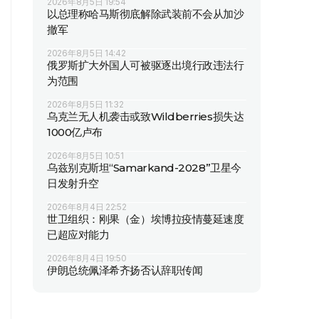
2026年8月5日 19:54
以总理称哈马斯彻底解除武装前不会从加沙
撤军
2026年8月5日 14:42
俄罗斯扩大外国人可被驱逐出境行政违法行
为范围
2026年8月5日 11:32
乌克兰无人机袭击或致Wildberries损失达
1000亿卢布
2026年8月5日 10:51
乌兹别克斯坦“Samarkand-2028”卫星今
日发射升空
2026年8月4日 22:52
世卫组织：刚果（金）埃博拉疫情蔓延速度
已超应对能力
2026年8月4日 19:50
伊朗总统佩泽希齐扬否认辞职传闻