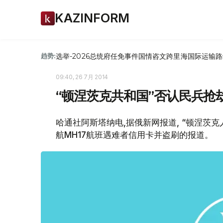
KAZINFORM
选举-2026
总统府
任免
事件
国情咨文
跨里海国际运输路
趋势:
09:40, 26 7月 2014
“顿涅茨克共和国”否认民兵抢
哈通社阿斯塔纳电,据俄新网报道, “顿涅茨
航MH17航班遇难者信用卡并盗刷的报道。