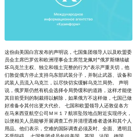
这份由美国白宫发布的声明说，七国集团领导人以及欧盟委
员会主席巴罗佐和欧洲理事会主席范龙佩对"俄罗斯继续破
坏乌克兰主权、独立和领土完整的行为"表示严重关切，他
们敦促俄方停止支持乌东部武装分子，并制止武器、设备和
武装人员流入乌克兰，以尽快切实缓解乌克兰局势。 声明
说，俄罗斯仍然有机会选择令局势缓和的道路，这样才能使
其目前受到的制裁得以解除，如果俄方不这样做，七国已做
好准备令其付出更大代价。 七国和欧盟领导人还敦促各方
在马来西亚航空公司ＭＨ１７航班坠毁地点附近实现停火，
以便相关人员能够开展调查工作并清理遇难者遗体和其个人
用品。他们表示，空难的国际调查必须及时、全面、透明且
不受阻碍。 七国集团成员包括美国、英国、法国、德国、