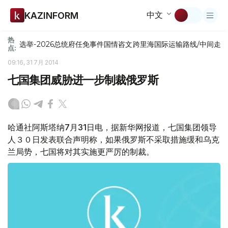
中文
KAZINFORM
热
选举-2026
总统府
任免
事件
国情咨文
跨里海国际运输路线/中间走
点:
09:16, 31 7月 2014
七国集团威胁进一步制裁俄罗斯
哈通社阿斯塔纳7月31日电，据新华网报道，七国集团领导
人３０日发表联合声明称，如果俄罗斯不采取措施缓和乌克
兰局势，七国将对其实施更严厉的制裁。