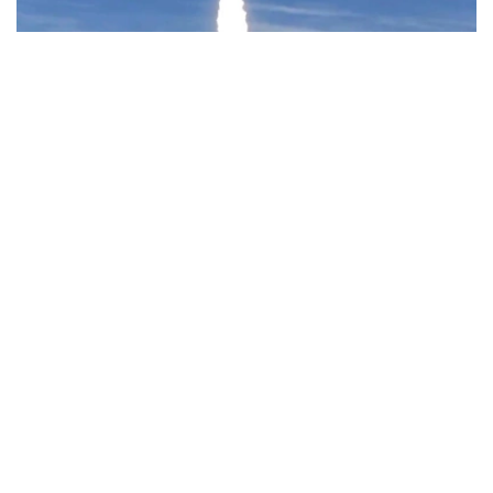
Фото: Uzcosmos
据乌兹别克斯坦数字技术部消息，此次发射由中国Star
Vision公司实施，发射地点位于中国山东省近海海上发射平
台。
据了解，该卫星以“Samarkand-2028”命名，名称取自将于
2028年在撒马尔罕举行的第79届国际宇航大会。
乌兹别克斯坦数字技术部表示，卫星搭载的机载系统采用了
由“Uzbekcosmos”专家自主研发的人工智能模块。该技术
可在轨直接处理高光谱遥感数据，提高数据传输和分析效
率。
“Uzbekcosmos”介绍称，“Samarkand-2028”卫星投入运
行后，将主要用于生态环境监测、水资源和土地资源管理、
农作物生长状况评估，以及自然灾害和突发事件预测等领