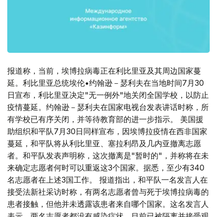
报道称，当前，埃博拉病毒正在利比里亚及其周边国家蔓
延。利比里亚总统埃伦•约翰逊－瑟利夫在当地时间7月30
日宣布，利比里亚决定"无一例外"地关闭全国学校，以防止
疫情蔓延。约翰逊－瑟利夫在国家电视台发表讲话时称，所
有学校已有序关闭，并等待教育部的进一步指示。 美国援
助组织和平队7月30日同样宣布，因埃博拉疫情在西非国家
蔓延，和平队将从利比里亚、塞拉利昂及几内亚撤离志愿
者。和平队发表声明称，这次撤离是"暂时的"，并称将在未
来确定志愿者何时可以重返这3个国家。据悉，至少有340
名志愿者在上述3国工作。 报道指出，和平队一名发言人在
接受法新社采访时称，有两名志愿者曾与死于埃博拉病毒的
患者接触，但他并未透露该患者来自哪个国家。这名发言人
表示，两名志愿者都没有感染症状，目前已被隔离并接受观