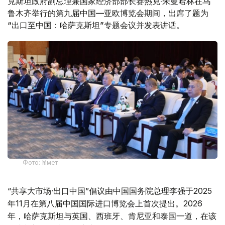
克斯坦政府副总理兼国家经济部部长赛热克·朱曼哈林在乌
鲁木齐举行的第九届中国—亚欧博览会期间，出席了题为
“出口至中国：哈萨克斯坦”专题会议并发表讲话。
Фото: Үкімет
“共享大市场·出口中国”倡议由中国国务院总理李强于2025
年11月在第八届中国国际进口博览会上首次提出。2026
年，哈萨克斯坦与英国、西班牙、肯尼亚和泰国一道，在该