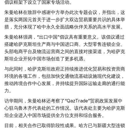
倡议框架下设立了国家专场活动。
朱曼哈林在致辞中感谢中方举办此次专题会议，并指出，这
是落实两国元首关于进一步扩大双边贸易重要共识的具体举
措，充分体现了哈中永久全面战略伙伴关系的高水平发展。
朱曼哈林强调，“出口中国”倡议具有重要意义。该倡议通过
搭建哈萨克斯坦生产商与中国进口商、大型零售连锁企业、
头部电商平台及物流运营商之间的直接对接渠道，为哈萨克
斯坦企业开拓中国市场创造了更多机遇。
与此同时，哈萨克斯坦政府正持续推进优化贸易和投资营商
环境的各项工作，包括加快交通物流基础设施现代化建设，
推动跨境合作中心发展，并持续提升国际运输走廊的通行能
力。
访华期间，朱曼哈林还考察了“QazTrade”贸易政策发展中
心驻乌鲁木齐代表处的工作情况。该代表处主要为哈萨克斯
坦企业进入中国市场提供全方位支持和综合服务。
目前，相关合作已取得阶段性成果。哈方已与新疆大型连锁