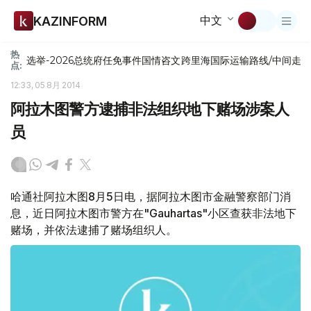
中文
KAZINFORM
热
选举-2026
总统府
任免
事件
国情咨文
跨里海国际运输路线/中间走
点:
12:33, 05 8月 2014
阿拉木图警方逮捕非法组织地下赌场涉案人
员
哈通社阿拉木图8月5日电，据阿拉木图市金融警察部门消
息，近日阿拉木图市警方在"Gauhartas"小区查获非法地下
赌场，并依法逮捕了赌场组织人。