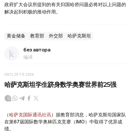
政府扩大会议所提到的有关归国哈侨问题必将对以上问题的
解决起到积极的推动作用。
黄金储备
教育部
外交部
哈萨克斯坦
без автора
编译
09:11, 29 7月 2026
哈萨克斯坦学生跻身数学奥赛世界前25强
（
哈萨克国际通讯社讯
）据教育部消息，哈萨克斯坦国家队
在第67届国际数学奥林匹克竞赛（I​​MO）中取得了优异成
绩。