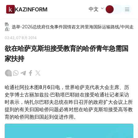
中文
KAZINFORM
热
选举-2026
总统府
任免
事件
国情咨文
跨里海国际运输路线/中间走
点:
02:42, 07 8月 2014
欲在哈萨克斯坦接受教育的哈侨青年急需国
家扶持
哈通社阿拉木图8月6日电，世界哈萨克代表大会主席、历
史学博士古丽加兹拉∙巴勒塔巴耶娃在接受哈通社记者采访
时表示，纳扎尔巴耶夫总统在昨日召开的政府扩大会议上所
提到的有关归国哈侨问题必将对想在哈萨克斯坦接受高等教
育的哈侨同胞归国起到促进作用。