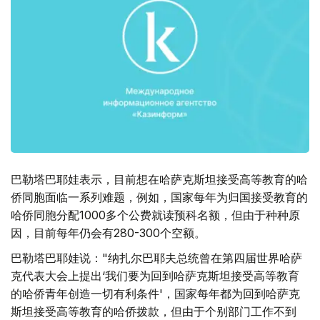
巴勒塔巴耶娃表示，目前想在哈萨克斯坦接受高等教育的哈
侨同胞面临一系列难题，例如，国家每年为归国接受教育的
哈侨同胞分配1000多个公费就读预科名额，但由于种种原
因，目前每年仍会有280-300个空额。
巴勒塔巴耶娃说："纳扎尔巴耶夫总统曾在第四届世界哈萨
克代表大会上提出‘我们要为回到哈萨克斯坦接受高等教育
的哈侨青年创造一切有利条件'，国家每年都为回到哈萨克
斯坦接受高等教育的哈侨拨款，但由于个别部门工作不到