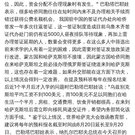
位，因此，资金分配不合理现象时有发生。" 巴勒塔巴耶娃
表示，很多哈侨同胞往往在短时间内来不及办理相关手续而
错过获得公费名额机会。 我国驻中国的签证代办处向哈侨
签发一年多次往返签证，这一签证制度造成目前乌鲁木齐签
证代办处门前仍有近5000人昼夜排队等待现象，再加上需
办理签证延期的人，数量会变得更多，在这么多人中筛选出
前来求学的人有着一定的困难，因此需要对签证发放政策进
行改进。蒙古国和哈萨克斯坦不接壤，因此蒙古国哈侨同胞
在来哈萨克斯坦之前必须办理俄罗斯签证绕道来到哈萨克斯
坦，这也存在着一定难题，如果外交部能在这方面下功夫，
以上情况会得到一定改善。 在提及预科班每年在报名结束
后近1个半月后才入学的问题时巴勒塔巴耶娃说："乌兹别克
斯坦平均工资不到100美元，而100美元不足以同胞们在哈
生活一个半月，房租、交通费用、饮食开销都很高，在来到
哈萨克斯坦后需立即向移民局递交证件，希望内务部简化该
方面手续。" 鉴于以上情况，世界哈萨克大会致函教育部，
建议将每年的预科报名截至时间由8月20日延长至9月20
日。 巴勒塔巴耶娃表示，纳扎尔巴耶夫总统在今天召开的