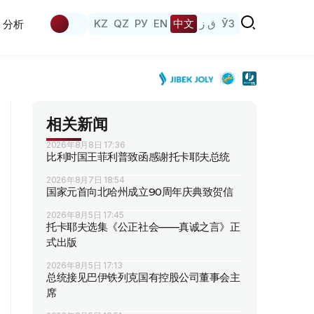
KZ
QZ
РУ
EN
中文
ق ز
ЎЗ
分析
相关新闻
2026年8月8日 17:36
比利时国王菲利普致函感谢托卡耶夫总统
2026年8月7日 18:54
国家元首向北哈州成立90周年庆典致贺信
2026年8月5日 17:45
托卡耶夫选集《公正社会——真诚之言》正
式出版
2026年8月5日 17:13
总统接见巴伊铁列克国有控股公司董事会主
席