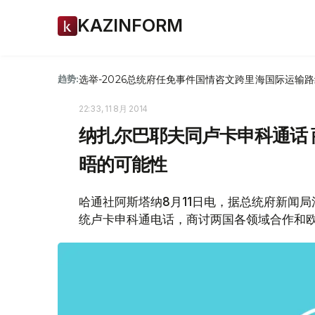
KAZINFORM
选举-2026
总统府
任免
事件
国情咨文
跨里海国际运输路
趋势:
22:33, 11 8月 2014
纳扎尔巴耶夫同卢卡申科通话
晤的可能性
哈通社阿斯塔纳8月11日电，据总统府新闻
统卢卡申科通电话，商讨两国各领域合作和