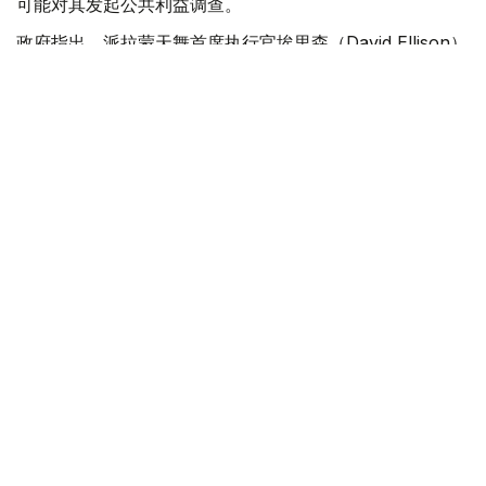
可能对其发起公共利益调查。
政府指出，派拉蒙天舞首席执行官埃里森（David Ellison）
所提供的保证，已解决英国文化、媒体和体育大臣南迪
（Lisa Nandy）的担忧，这些保证将转化为具有法律约束
力的承诺。
政府指出，派拉蒙已同意，合并后集团在英国的有线电视和
点播服务将保留各自独立的编辑自主权。
政府补充称，派拉蒙旗下的英国“第五频道”（Channel 5）
新闻业务，在编辑权上将与CNN国际台（CNN
International）和哥伦比亚广播公司新闻台（CBS News）
保持独立。
派拉蒙对这一决定表示欢迎，称这为完成该交易的“重要里
程碑”。
交易将无需在英国接受漫长审查
此外，英国竞争与市场管理局（CMA）也说，交易不会显