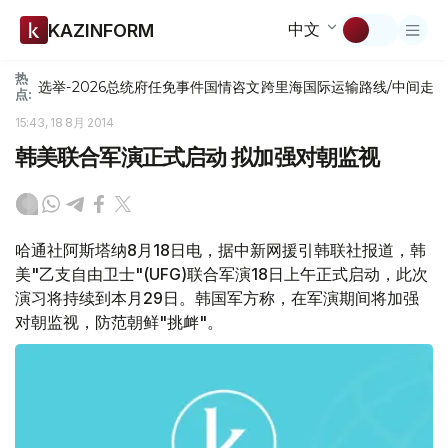
中文
KAZINFORM
热
选举-2026
总统府
任免
事件
国情咨文
跨里海国际运输路线/中间走
点:
15:43, 18 8月 2014
韩美联合军演正式启动 拟加强对朝监视
哈通社阿斯塔纳8月18日电，据中新网援引韩联社报道，韩
美"乙支自由卫士"(UFG)联合军演18日上午正式启动，此次
演习将持续到本月29日。韩国军方称，在军演期间将加强
对朝监视，防范朝鲜"挑衅"。