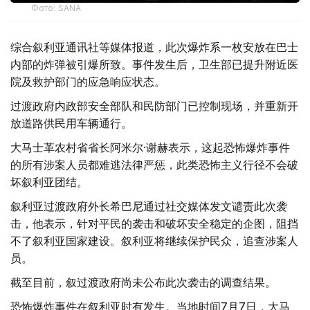
Фото: SANA
综合叙利亚通讯社等媒体报道，此次爆炸系一枚安放在巴士
内部的炸弹被引爆所致。事件发生后，卫生部已提升附近医
院及救护部门的应急响应状态。
过渡政府内政部安全部队和民防部门已控制现场，并重新开
放道路供民用车辆通行。
大马士革农村省省长阿米尔·谢赫表示，这起恐怖爆炸事件
的所有涉案人员都难逃法律严惩，此类恐怖主义行径不会破
坏叙利亚团结。
叙利亚过渡政府外长希巴尼通过社交媒体发文谴责此次袭
击，他表示，针对平民的袭击和破坏安全稳定的企图，阻挡
不了叙利亚国家建设。叙利亚将继续保护民众，追查涉案人
员。
截至目前，叙过渡政府尚未公布此次袭击的调查结果。
恐怖爆炸事件在叙利亚时有发生。当地时间7月7日，大马