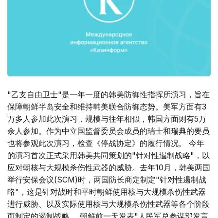
"乙支自由卫士"是一年一度的韩美防御性指挥所演习，旨在
保障朝鲜半岛安全和维持韩美联合防御态势。美军方面有3
万多人参加此次演习，规模与往年相似，韩国方面则有5万
余人参加。作为中立国监督委员会成员的瑞士和瑞典的要员
也将参观此次演习，检查《停战协定》的履行情况。 今年
的演习首次正式采用韩美共同策划的"针对性遏制战略"，以
应对朝核与大规模杀伤性武器的威胁。去年10月，韩美两国
举行安保会议(SCM)时，两国防长商定制定"针对性遏制战
略"，这是针对战时和平时朝鲜使用核与大规模杀伤性武器
进行威胁、以及实际使用核与大规模杀伤性武器等各个阶段
而制定的遏制战略。 朝鲜前一天发表"人民军总参谋部发言