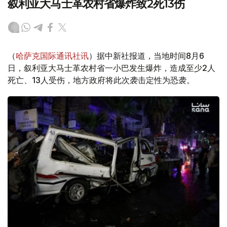
叙利亚大马士革农村省爆炸致2死13伤
（
哈萨克国际通讯社讯
）据中新社报道，当地时间8月6
日，叙利亚大马士革农村省一小巴发生爆炸，造成至少2人
死亡、13人受伤，地方政府将此次袭击定性为恐袭。