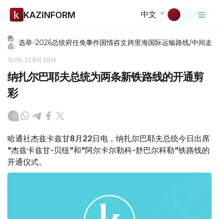
中文
KAZINFORM
热
选举-2026
总统府
任免
事件
国情咨文
跨里海国际运输路线/中间走
点:
15:09, 22 8月 2014
纳扎尔巴耶夫总统为两条新铁路线的开通剪
彩
哈通社杰兹卡兹甘8月22日电，纳扎尔巴耶夫总统今日出席
"杰兹卡兹甘-贝纽"和"阿尔卡尔勒科-舒巴尔科勒"铁路线的
开通仪式。