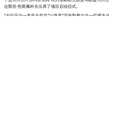
达斯坦·热斯佩科夫出席了项目启动仪式。
“卡拉干达—杰兹卡兹甘”公路是“克孜勒奥尔达—巴甫洛达
尔—吾斯潘卡”交通走廊的重要组成部分。项目建成后，将
进一步提升区域间互联互通水平，增强哈萨克斯坦过境运输
能力，并为卡拉干达州和乌勒套州经济发展注入新的动力。