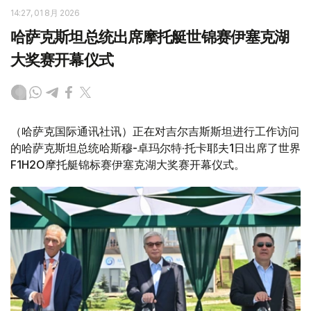
14:27, 01 8月 2026
哈萨克斯坦总统出席摩托艇世锦赛伊塞克湖
大奖赛开幕仪式
（哈萨克国际通讯社讯）正在对吉尔吉斯斯坦进行工作访问
的哈萨克斯坦总统哈斯穆-卓玛尔特·托卡耶夫1日出席了世界
F1H2O摩托艇锦标赛伊塞克湖大奖赛开幕仪式。