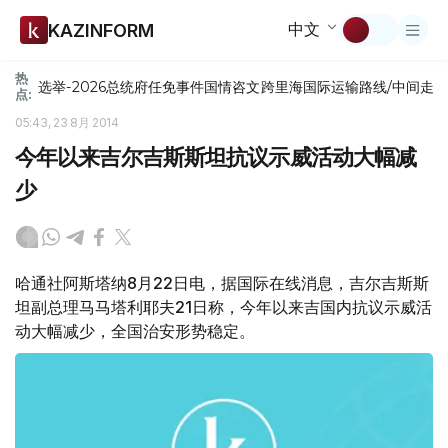
中文
KAZINFORM
热
选举-2026
总统府
任免
事件
国情咨文
跨里海国际运输路线/中间走
点:
05:43, 23 8月 2014
今年以来吉尔吉斯斯坦抗议示威活动大幅减
少
哈通社阿斯塔纳8月22日电，据国际在线消息，吉尔吉斯斯
坦副总理马马塔利耶夫21日称，今年以来吉国内抗议示威活
动大幅减少，全国治安形势稳定。