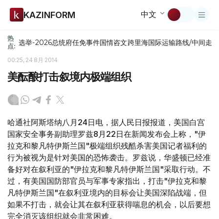
中文
KAZINFORM
热
选举-2026
总统府
任免
事件
国情咨文
跨里海国际运输路线/中间走
点:
00:25, 24 8月 2014
美酝酿打击叙境内极端组织
哈通社阿斯塔纳八月24日电，据人民日报报道，美国白宫
国家安全事务副助理罗兹8月22日在新闻发布会上称，"伊
拉克和黎凡特伊斯兰国"极端组织残酷杀害美国记者福利的
行为被视为是针对美国的恐怖袭击。罗兹说，华盛顿已经准
备好对在叙利亚的"伊拉克和黎凡特伊斯兰国"采取行动。不
过，有美国国防部官员与军事专家指出，打击"伊拉克和黎
凡特伊斯兰国"在叙利亚境内的目标会让美国深陷战端，但
如果不打击，就会让其在叙利亚获得喘息的机会，以后要想
完全消灭该组织就会非常困难。