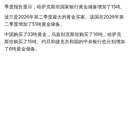
季度报告显示，哈萨克斯坦国家银行黄金储备增加了15吨。
波兰是2026年第二季度最大的黄金买家。该国在2026年第
二季度增加了51吨黄金储备。
中国购买了33吨黄金，乌兹别克斯坦购买了16吨，哈萨克
斯坦购买了15吨。约旦和捷克共和国的中央银行也分别增加
了6吨黄金储备。
全球各国央行在第二季度共购买了约289吨黄金，比2025年
同期增长了62%。去年同期，黄金购买量约为178吨。
世界黄金协会称，黄金需求的增长受到地缘政治不确定性、
本季度贵金属价格下跌，以及各国寻求国际储备多元化等因
素的影响。
根据该协会进行的一项调查，89%的央行行长预计未来一
年全球黄金储备量将会增加。45%的受访者表示，他们的
国家计划增加黄金储备。