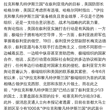
拉克和黎凡特伊斯兰国"在叙利亚境内的目标，美国防部长
哈格尔称，美国正考虑所有选项。哈格尔同时指出，"伊拉
克和黎凡特伊斯兰国"装备精良且资金雄厚，不仅是个恐怖
组织，还是一支结合意识形态、战术与战略的武装力量。
有舆论指出，美国在叙利亚实施打击行动是有风险的：一方
面，极端分子拥有地对空导弹，另一方面，叙利亚政府军也
掌握着叙利亚的领空。19日，叙利亚外交部副部长梅克达德
表示，叙利亚愿与各方联手打击恐怖主义，但绝不同那些一
边喊着反恐、一边暗中纵容甚至资助恐怖、极端组织的国家
合作。他说，反恐行动需在国际社会制定的多边协议框架内
进行，任何单边行动都是对国家主权的侵犯。叙利亚官方和
舆论普遍认为，极端组织和美国的联系极其紧密。 今年6月
初以来，以"伊拉克和黎凡特伊斯兰国"极端组织为首的武装
相继占领伊拉克西部、北部和东部大片领土。而在此之
前，"伊拉克和黎凡特伊斯兰国"已经占据了叙利亚至少1/3
的国土，主要盘踞在东部的拉卡、哈塞克和代尔祖尔3省。
此外，据消息灵通人士向本报记者透露，目前在首都大马士
革郊区至少有1000名"伊拉克和黎凡特伊斯兰国"的武装分