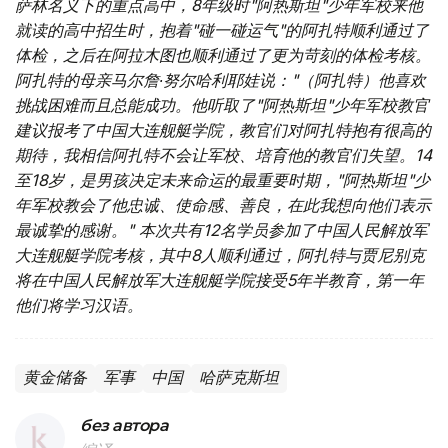
萨林名义下的重点高中，8年级时"阿热斯坦"少年军校来他
就读的高中招生时，抱着"碰一碰运气"的阿扎特顺利通过了
体检，之后在阿拉木图也顺利通过了更为苛刻的体检考核。
阿扎特的母亲马尔詹∙努尔哈利耶娃说："（阿扎特）他喜欢
挑战困难而且总能成功。他听取了"阿热斯坦"少年军校教官
建议报考了中国大连舰艇学院，教官们对阿扎特抱有很高的
期待，我相信阿扎特不会让军校、培育他的教官们失望。14
至18岁，是男孩决定未来命运的最重要时期，"阿热斯坦"少
年军校教会了他忠诚、使命感、善良，在此我想向他们表示
最诚挚的感谢。"
本次共有12名学员参加了中国人民解放军
大连舰艇学院考核，其中8人顺利通过，阿扎特与贾尼别克
将在中国人民解放军大连舰艇学院接受5年半教育，第一年
他们将学习汉语。
黄金储备
军事
中国
哈萨克斯坦
без автора