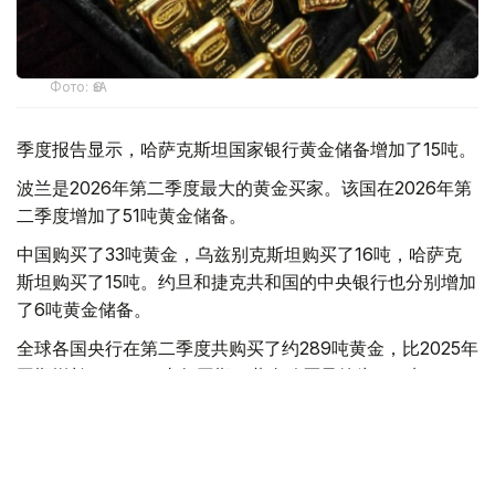
Фото: ӨзА
季度报告显示，哈萨克斯坦国家银行黄金储备增加了15吨。
波兰是2026年第二季度最大的黄金买家。该国在2026年第
二季度增加了51吨黄金储备。
中国购买了33吨黄金，乌兹别克斯坦购买了16吨，哈萨克
斯坦购买了15吨。约旦和捷克共和国的中央银行也分别增加
了6吨黄金储备。
全球各国央行在第二季度共购买了约289吨黄金，比2025年
同期增长了62%。去年同期，黄金购买量约为178吨。
世界黄金协会称，黄金需求的增长受到地缘政治不确定性、
本季度贵金属价格下跌，以及各国寻求国际储备多元化等因
素的影响。