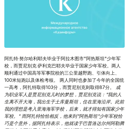
阿扎特∙努尔哈利耶夫毕业于阿拉木图市"阿热斯坦"少年军
校，而贾尼别克∙萨利克巴耶夫毕业于国家少年军校。两人
顺利通过中国高等军事院校的三公里越野跑、引体向上、
100米短跑以及体检考核。 两人同时也参加了今年的全国统
一高考，阿扎特取得103分，而贾尼别克则取得87分。
成
为职业军人是贾尼别克儿时的梦想，贾尼别克说："我的人
生离不开大海，我出生于土库曼斯坦，住在里海沿岸。此前
我的理想是考入里海海军学校，后来，就才得知有国家少年
军校。"
而阿扎特恰恰相反，他来到"阿热斯坦"少年军校恰
巧是个意外，据阿扎特表示，他就读于巴普洛达尔州阿勒腾