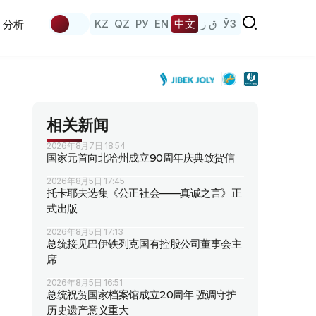
KZ
QZ
РУ
EN
中文
ق ز
ЎЗ
分析
相关新闻
2026年8月7日 18:54
国家元首向北哈州成立90周年庆典致贺信
2026年8月5日 17:45
托卡耶夫选集《公正社会——真诚之言》正
式出版
2026年8月5日 17:13
总统接见巴伊铁列克国有控股公司董事会主
席
2026年8月5日 16:51
总统祝贺国家档案馆成立20周年 强调守护
历史遗产意义重大