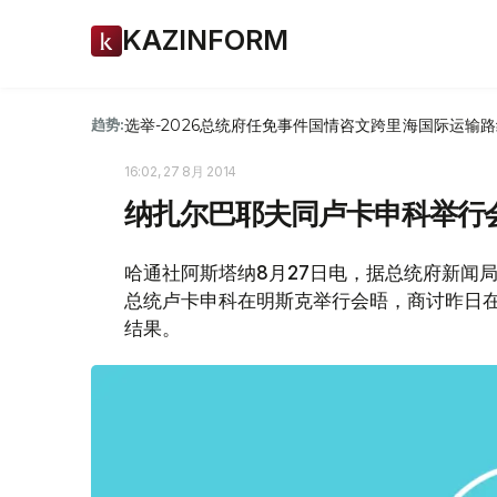
KAZINFORM
选举-2026
总统府
任免
事件
国情咨文
跨里海国际运输路
趋势:
16:02, 27 8月 2014
纳扎尔巴耶夫同卢卡申科举行
哈通社阿斯塔纳8月27日电，据总统府新闻
总统卢卡申科在明斯克举行会晤，商讨昨日在
结果。