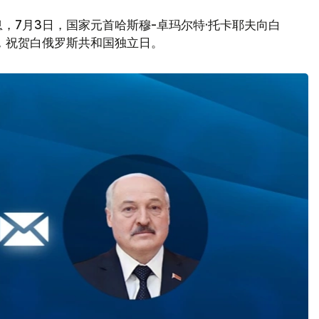
，7月3日，国家元首哈斯穆-卓玛尔特·托卡耶夫向白
，祝贺白俄罗斯共和国独立日。