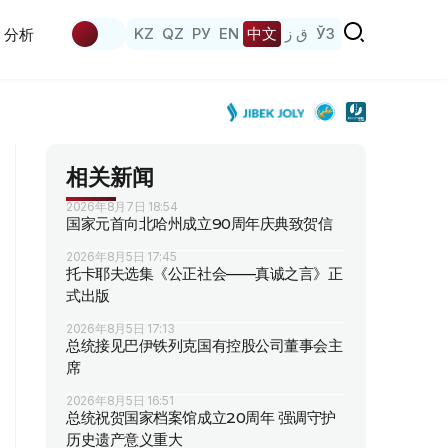
KZ
QZ
РУ
EN
中文
ق ز
ЎЗ
分析
相关新闻
2026年8月7日 18:54
国家元首向北哈州成立90周年庆典致贺信
2026年8月5日 17:45
托卡耶夫选集《公正社会——真诚之言》正
式出版
2026年8月5日 17:13
总统接见巴伊铁列克国有控股公司董事会主
席
2026年8月5日 16:51
总统祝贺国家档案馆成立20周年 强调守护
历史遗产意义重大