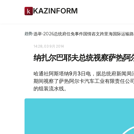
KAZINFORM
选举-2026
总统府
任免
事件
国情咨文
跨里海国际运输路
趋势:
14:28, 03 9月 2014
纳扎尔巴耶夫总统视察萨热阿
哈通社阿斯塔纳9月3日电，据总统府新闻局
期间视察了萨热阿尔卡汽车工业有限责任公司汽车
的组装流水线。