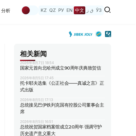
KZ
QZ
РУ
EN
中文
ق ز
ЎЗ
分析
相关新闻
2026年8月7日 18:54
国家元首向北哈州成立90周年庆典致贺信
2026年8月5日 17:45
托卡耶夫选集《公正社会——真诚之言》正
式出版
2026年8月5日 17:13
总统接见巴伊铁列克国有控股公司董事会主
席
2026年8月5日 16:51
总统祝贺国家档案馆成立20周年 强调守护
历史遗产意义重大