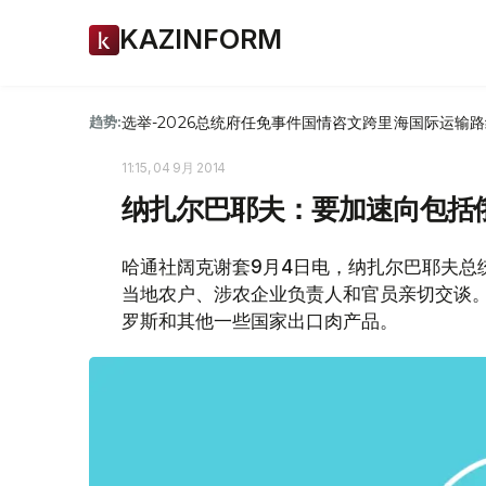
KAZINFORM
选举-2026
总统府
任免
事件
国情咨文
跨里海国际运输路
趋势:
11:15, 04 9月 2014
纳扎尔巴耶夫：要加速向包括
哈通社阔克谢套9月4日电，纳扎尔巴耶夫总
当地农户、涉农企业负责人和官员亲切交谈
罗斯和其他一些国家出口肉产品。