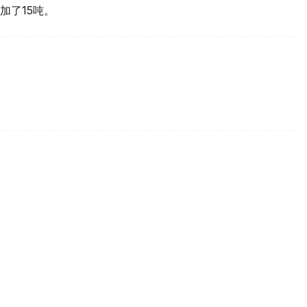
加了15吨。
买国之一
d Gold Council, WGC）最新报告，哈萨克斯