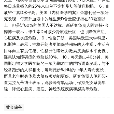
每日热量摄入的25%来自单不饱和脂肪等健康脂肪。 8．血
液维生素D水平高。美国《内科医学档案》杂志刊登一项研
究发现，每毫升血液中的维生素D含量应保持在30微克以
上，但是近80%的美国人不达标。新研究负责人阿迪特•金
德博士表示，维生素D可减少骨质疏松症，也可降低癌症、
心脏病及炎症危险。 9．性格开朗。美国埃默里大学科里•
凯斯博士表示，性格开朗者更能保持积极的人生观，生活有
目标而且有责任感。性格开朗者压力激素皮质醇水平更低，
罹患认知障碍症的危险低10%。 10．每天跑步40分钟。美
国斯坦福大学医学院的一项为期21年的跟踪调查发现，与不
经常跑步的人群相比，每周跑步5小时的中年人寿命更长，
而且老年时身体及大脑各项功能更好。研究负责人伊莉莎•
查克拉瓦蒂博士表示，跑步等有氧运动可保持免疫系统年
轻，降低心脏病、癌症、神经系统疾病和感染等危险。
黄金储备