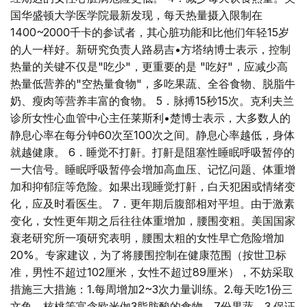
国华盛顿大学医学院最新发现，每天热量摄入限制在
1400~2000千卡的参试者，其心脏功能和比他们年轻15岁
的人一样好。新研究负责人路易吉•方塔纳博士表示，控制
热量的关键不仅是"吃少"，更重要的是 "吃好"，应减少高
热量低营养的"空热量食物"，多吃果蔬、全谷食物、脱脂牛
奶、瘦肉等营养丰富的食物。 5．脉搏15秒15次。克利夫兰
诊所女性心血管中心主任莱斯利•楚博士表示，大多数人的
静息心率在每分钟60次至100次之间。静息心率越低，身体
就越健康。 6．睡觉不打鼾。打鼾是阻塞性睡眠呼吸暂停的
一大信号。睡眠呼吸暂停会增加高血压、记忆问题、体重增
加和抑郁症等危险。如果出现睡觉打鼾，白天犯困或情绪变
化，应及时看医生。 7．更年期后腹部相对平坦。由于激素
变化，女性更年期之后往往体重增加，腰围变粗。美国国家
衰老研究所一项研究表明，腰围太粗的女性早亡危险增加
20%。专家建议，为了将腰围控制在健康范围（按世卫标
准，男性不超过102厘米，女性不超过89厘米），不妨采取
措施三大措施：1.每周增加2~3次力量训练。2.每天吃1份三
文鱼、核桃等富含欧米伽3脂肪酸的食物，7份果蔬。3.保证