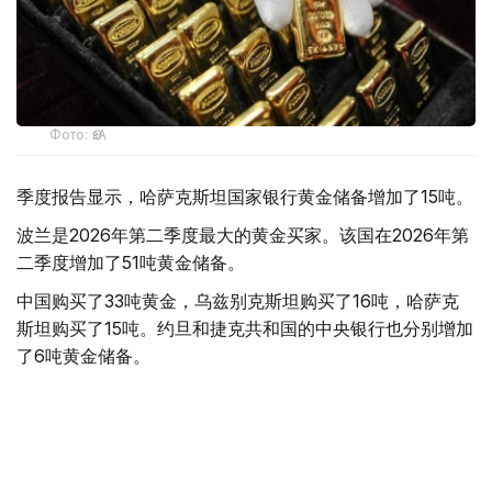
Фото: ӨзА
季度报告显示，哈萨克斯坦国家银行黄金储备增加了15吨。
波兰是2026年第二季度最大的黄金买家。该国在2026年第
二季度增加了51吨黄金储备。
中国购买了33吨黄金，乌兹别克斯坦购买了16吨，哈萨克
斯坦购买了15吨。约旦和捷克共和国的中央银行也分别增加
了6吨黄金储备。
全球各国央行在第二季度共购买了约289吨黄金，比2025年
同期增长了62%。去年同期，黄金购买量约为178吨。
世界黄金协会称，黄金需求的增长受到地缘政治不确定性、
本季度贵金属价格下跌，以及各国寻求国际储备多元化等因