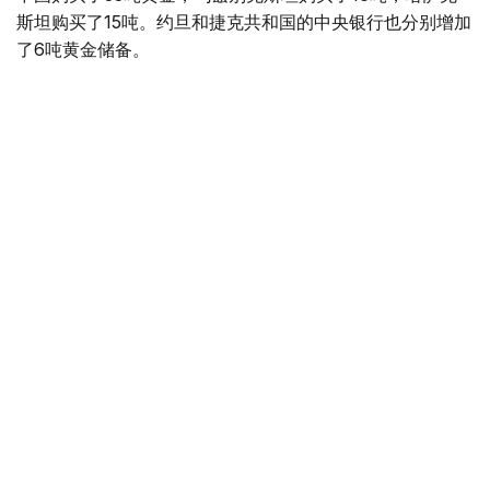
斯坦购买了15吨。约旦和捷克共和国的中央银行也分别增加
了6吨黄金储备。
全球各国央行在第二季度共购买了约289吨黄金，比2025年
同期增长了62%。去年同期，黄金购买量约为178吨。
世界黄金协会称，黄金需求的增长受到地缘政治不确定性、
本季度贵金属价格下跌，以及各国寻求国际储备多元化等因
素的影响。
根据该协会进行的一项调查，89%的央行行长预计未来一
年全球黄金储备量将会增加。45%的受访者表示，他们的
国家计划增加黄金储备。
黄金储备
哈萨克斯坦
经济
央行
金融
木合塔尔 哈力木拉
编译