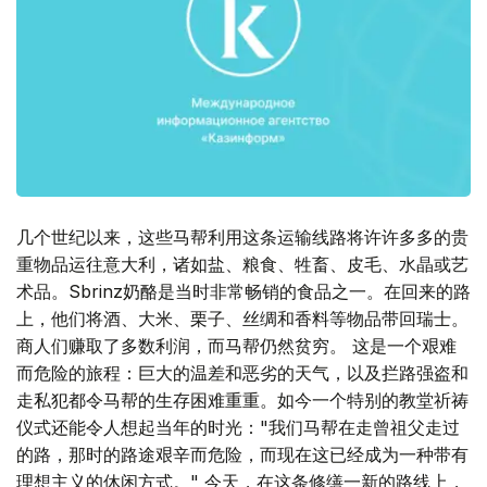
几个世纪以来，这些马帮利用这条运输线路将许许多多的贵
重物品运往意大利，诸如盐、粮食、牲畜、皮毛、水晶或艺
术品。Sbrinz奶酪是当时非常畅销的食品之一。在回来的路
上，他们将酒、大米、栗子、丝绸和香料等物品带回瑞士。
商人们赚取了多数利润，而马帮仍然贫穷。 这是一个艰难
而危险的旅程：巨大的温差和恶劣的天气，以及拦路强盗和
走私犯都令马帮的生存困难重重。如今一个特别的教堂祈祷
仪式还能令人想起当年的时光："我们马帮在走曾祖父走过
的路，那时的路途艰辛而危险，而现在这已经成为一种带有
理想主义的休闲方式。" 今天，在这条修缮一新的路线上，