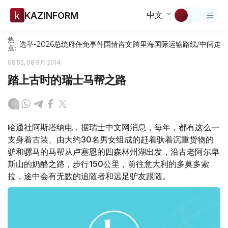
中文
KAZINFORM
热
选举-2026
总统府
任免
事件
国情咨文
跨里海国际运输路线/中间走
点:
08:52, 08 9月 2014
踏上古时的瑞士马帮之路
哈通社阿斯塔纳电，据瑞士中文网消息，每年，都有这么一
支身着古装、由大约30名男女组成的赶着驮着沉重货物的
驴和骡马的马帮从卢塞恩的四森林州湖出发，沿古老阿尔卑
斯山的奶酪之路，步行150公里，前往意大利的多莫多索
拉，途中会有无数的追随者和远足驴友跟随。