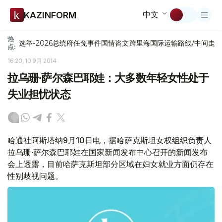
中文
KAZINFORM
热
选举-2026
总统府
任免
事件
国情咨文
跨里海国际运输路线/中间走
点:
16:20, 10 9月 2014
拉乌珊∙萨尔森巴耶娃：大多数年轻女性处于
失业担忧状态
哈通社阿斯塔纳9月10日电，据哈萨克斯坦女权组织负责人
拉乌珊∙萨尔森巴耶娃在国家新闻发布中心召开的新闻发布
会上透露，目前哈萨克斯坦部分区域在妇女就业方面仍存在
性别歧视问题。