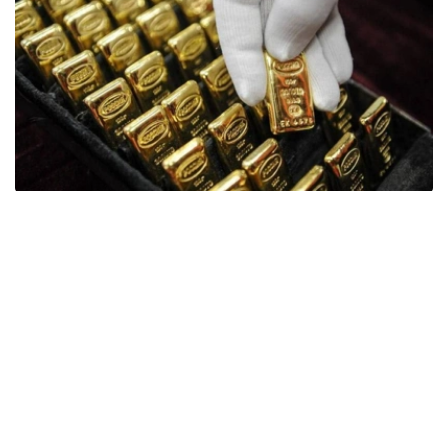
Фото: ӨзА
季度报告显示，哈萨克斯坦国家银行黄金储备增加了15吨。
波兰是2026年第二季度最大的黄金买家。该国在2026年第
二季度增加了51吨黄金储备。
中国购买了33吨黄金，乌兹别克斯坦购买了16吨，哈萨克
斯坦购买了15吨。约旦和捷克共和国的中央银行也分别增加
了6吨黄金储备。
全球各国央行在第二季度共购买了约289吨黄金，比2025年