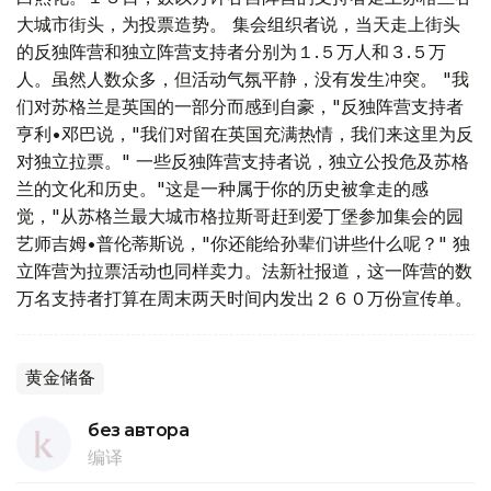
大城市街头，为投票造势。 集会组织者说，当天走上街头
的反独阵营和独立阵营支持者分别为１.５万人和３.５万
人。虽然人数众多，但活动气氛平静，没有发生冲突。 "我
们对苏格兰是英国的一部分而感到自豪，"反独阵营支持者
亨利•邓巴说，"我们对留在英国充满热情，我们来这里为反
对独立拉票。" 一些反独阵营支持者说，独立公投危及苏格
兰的文化和历史。"这是一种属于你的历史被拿走的感
觉，"从苏格兰最大城市格拉斯哥赶到爱丁堡参加集会的园
艺师吉姆•普伦蒂斯说，"你还能给孙辈们讲些什么呢？" 独
立阵营为拉票活动也同样卖力。法新社报道，这一阵营的数
万名支持者打算在周末两天时间内发出２６０万份宣传单。
黄金储备
без автора
编译