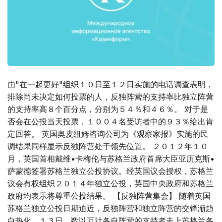
由"在一起更好"组织１０日至１２日实施的电话调查表明，
排除尚未决定如何投票的人，反独阵营的支持率比独立阵营
的支持率高８个百分点，分别为５４％和４６％。 对于是
否会在公投当天投票，１００４名受访者中的９３％给出肯
定回答。 英国奥皮纽姆咨询公司为《观察家报》实施的民
调结果同样显示反独阵营处于领先位置。 ２０１２年１０
月，英国首相戴维•卡梅伦与苏格兰政府首席大臣亚历克斯•
萨蒙德签署苏格兰独立公投协议。经英国议会授权，苏格兰
议会有权组织２０１４年独立公投，英国中央政府和苏格兰
政府均表示将尊重公投结果。 【反独阵营集会】 随着英国
苏格兰独立公投日期迫近，反独阵营和独立阵营的交锋渐趋
白热化。１３日，数以万计各自阵营的支持者走上苏格兰各