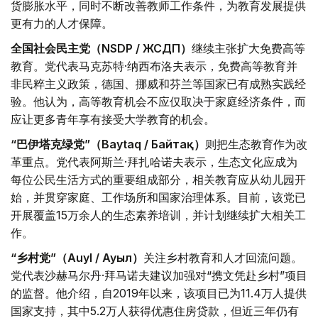
货膨胀水平，同时不断改善教师工作条件，为教育发展提供
更有力的人才保障。
全国社会民主党（NSDP / ЖСДП）
继续主张扩大免费高等
教育。党代表马克苏特·纳西布洛夫表示，免费高等教育并
非民粹主义政策，德国、挪威和芬兰等国家已有成熟实践经
验。他认为，高等教育机会不应仅取决于家庭经济条件，而
应让更多青年享有接受大学教育的机会。
“巴伊塔克绿党”（Baytaq / Байтақ）
则把生态教育作为改
革重点。党代表阿斯兰·拜扎哈诺夫表示，生态文化应成为
每位公民生活方式的重要组成部分，相关教育应从幼儿园开
始，并贯穿家庭、工作场所和国家治理体系。目前，该党已
开展覆盖15万余人的生态素养培训，并计划继续扩大相关工
作。
“乡村党”（Auyl / Ауыл）
关注乡村教育和人才回流问题。
党代表沙赫马尔丹·拜马诺夫建议加强对“携文凭赴乡村”项目
的监督。他介绍，自2019年以来，该项目已为11.4万人提供
国家支持，其中5.2万人获得优惠住房贷款，但近三年仍有