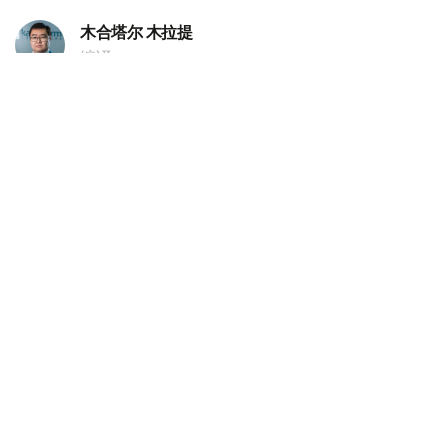
木合塔尔 木拉提
编译
20:18, 05 8月 2026
哈萨克斯坦副外长会见独联体第一副秘书长
（
哈萨克国际通讯社讯
）据外交部消息，哈萨克斯坦外交部
副部长阿勒别克·库安特洛夫5日会见独联体第一副秘书长伊
戈尔·彼得里申科。