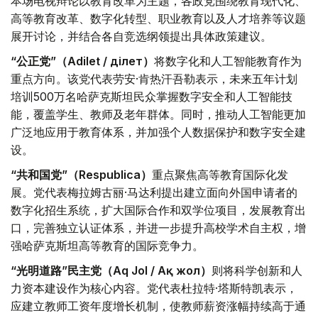
本场电视辩论以教育改革为主题，各政党围绕教育现代化、
高等教育改革、数字化转型、职业教育以及人才培养等议题
展开讨论，并结合各自竞选纲领提出具体政策建议。
“公正党”（Adilet / Әділет）
将数字化和人工智能教育作为
重点方向。该党代表劳安·肯热汗吾勒表示，未来五年计划
培训500万名哈萨克斯坦民众掌握数字安全和人工智能技
能，覆盖学生、教师及老年群体。同时，推动人工智能更加
广泛地应用于教育体系，并加强个人数据保护和数字安全建
设。
“共和国党”（Respublica）
重点聚焦高等教育国际化发
展。党代表梅拉姆古丽·马达利提出建立面向外国申请者的
数字化招生系统，扩大国际合作和双学位项目，发展教育出
口，完善独立认证体系，并进一步提升高校学术自主权，增
强哈萨克斯坦高等教育的国际竞争力。
“光明道路”民主党（Aq Jol / Ақ жол）
则将科学创新和人
力资本建设作为核心内容。党代表杜拉特·塔斯特凯表示，
应建立教师工资年度增长机制，使教师薪资涨幅持续高于通