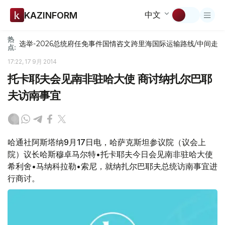
中文
KAZINFORM
热
选举-2026
总统府
任免
事件
国情咨文
跨里海国际运输路线/中间走
点:
17:22, 17 9月 2014
托卡耶夫会见南非驻哈大使 商讨纳扎尔巴耶
夫访南事宜
哈通社阿斯塔纳9月17日电，哈萨克斯坦参议院（议会上
院）议长哈斯穆卓马尔特•托卡耶夫今日会见南非驻哈大使
希利舍•马纳科拉勒•索尼，就纳扎尔巴耶夫总统访南事宜进
行商讨。