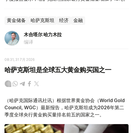
黄金储备
哈萨克斯坦
经济
金融
木合塔尔 哈力木拉
编译
08:31, 31 7月 2026
哈萨克斯坦是全球五大黄金购买国之一
（哈萨克国际通讯社讯）根据世界黄金协会（World Gold
Council, WGC）最新报告，哈萨克斯坦成为2026年第二
季度全球央行黄金购买量排名前五的国家之一。