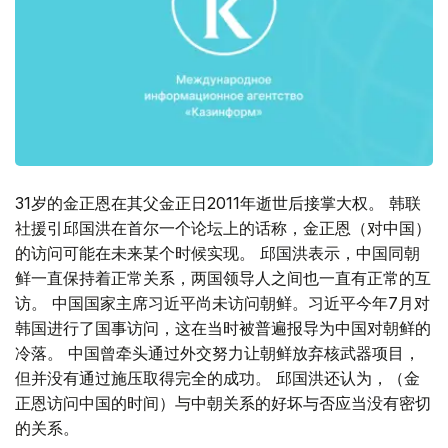
31岁的金正恩在其父金正日2011年逝世后接掌大权。 韩联
社援引邱国洪在首尔一个论坛上的话称，金正恩（对中国）
的访问可能在未来某个时候实现。 邱国洪表示，中国同朝
鲜一直保持着正常关系，两国领导人之间也一直有正常的互
访。 中国国家主席习近平尚未访问朝鲜。习近平今年7月对
韩国进行了国事访问，这在当时被普遍报导为中国对朝鲜的
冷落。 中国曾牵头通过外交努力让朝鲜放弃核武器项目，
但并没有通过施压取得完全的成功。 邱国洪还认为，（金
正恩访问中国的时间）与中朝关系的好坏与否应当没有密切
的关系。