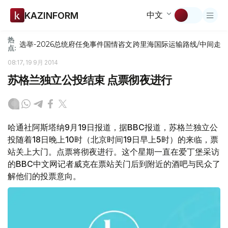
中文
KAZINFORM
热
选举-2026
总统府
任免
事件
国情咨文
跨里海国际运输路线/中间走
点:
08:17, 19 9月 2014
苏格兰独立公投结束 点票彻夜进行
哈通社阿斯塔纳9月19日报道，据BBC报道，苏格兰独立公
投随着18日晚上10时（北京时间19日早上5时）的来临，票
站关上大门。点票将彻夜进行。这个星期一直在爱丁堡采访
的BBC中文网记者威克在票站关门后到附近的酒吧与民众了
解他们的投票意向。