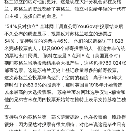
格兰独立的话对他们更好。这是现在大部分机会都在英格
兰，苏格兰的资源都给了英格兰。独立可以给年轻的一代有
自主权，选择自己的命运。"
"54%反对独立" 全球网上调查公司YouGov在投票结束后
不久公布的调查显示，投票反对苏格兰独立的选票占
54％，支持独立的选票占46%。 他们的民调采访了1,828
名完成投票的人，以及800个邮寄投票的人，但这并非传统
的票站出口民调。 预料在凌晨３点到５点（英国夏令时）
期间苏格兰当地投票结果会大批产生，这将包括789,024张
邮寄选票。这是苏格兰历史上登记数量最多的邮寄投票。
这次苏格兰公投票率高达到了空前的程度，高于1950年大
选时创下的83.9%的投票率，那时英国自1918年开始普选
以来最高的大选投票率。 苏格兰著名网球选手安迪•穆雷和
他的兄弟吉米在周四投票开始前在推特上表示支持苏格兰独
立。
支持独立的苏格兰第一部长萨蒙德说，他在投票前一晚睡得
很好，因为显然对投票有很大期待，对他来说这是毕生只有