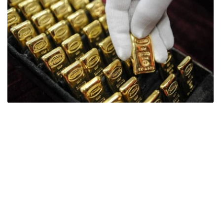
Фото: ӨзА
季度报告显示，哈萨克斯坦国家银行黄金储备增加了15吨。
波兰是2026年第二季度最大的黄金买家。该国在2026年第
二季度增加了51吨黄金储备。
中国购买了33吨黄金，乌兹别克斯坦购买了16吨，哈萨克
斯坦购买了15吨。约旦和捷克共和国的中央银行也分别增加
了6吨黄金储备。