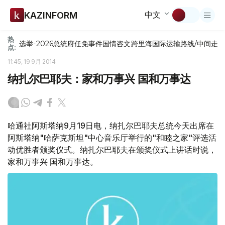
中文
KAZINFORM
热
选举-2026
总统府
任免
事件
国情咨文
跨里海国际运输路线/中间走
点:
11:45, 19 9月 2014
纳扎尔巴耶夫：家和万事兴 国和万事达
哈通社阿斯塔纳9月19日电，纳扎尔巴耶夫总统今天出席在
阿斯塔纳"哈萨克斯坦"中心音乐厅举行的"和睦之家"评选活
动优胜者颁奖仪式。纳扎尔巴耶夫在颁奖仪式上讲话时说，
家和万事兴 国和万事达。