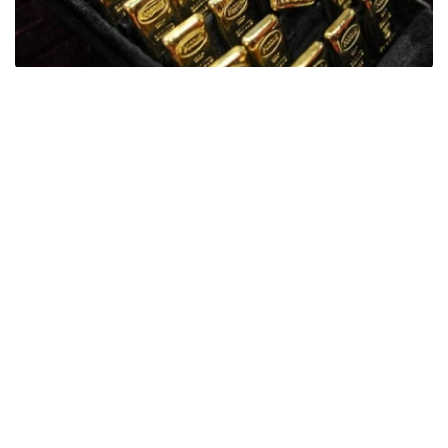
Фото: ӨзА
季度报告显示，哈萨克斯坦国家银行黄金储备增加了15吨。
波兰是2026年第二季度最大的黄金买家。该国在2026年第
二季度增加了51吨黄金储备。
中国购买了33吨黄金，乌兹别克斯坦购买了16吨，哈萨克
斯坦购买了15吨。约旦和捷克共和国的中央银行也分别增加
了6吨黄金储备。
全球各国央行在第二季度共购买了约289吨黄金，比2025年
同期增长了62%。去年同期，黄金购买量约为178吨。
世界黄金协会称，黄金需求的增长受到地缘政治不确定性、
本季度贵金属价格下跌，以及各国寻求国际储备多元化等因
素的影响。