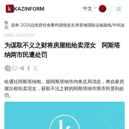
中文
KAZINFORM
热
选举-2026
总统府
任免
事件
国情咨文
跨里海国际运输路线/中间走
点:
09:56, 24 9月 2014
为谋取不义之财将房屋租给卖淫女 阿斯塔
纳两市民遭处罚
哈通社阿斯塔纳电，据阿斯塔纳市内务总局消息，将自家房
屋出租给卖淫女，获取不法之财的阿斯塔纳市两市民受到处
罚。