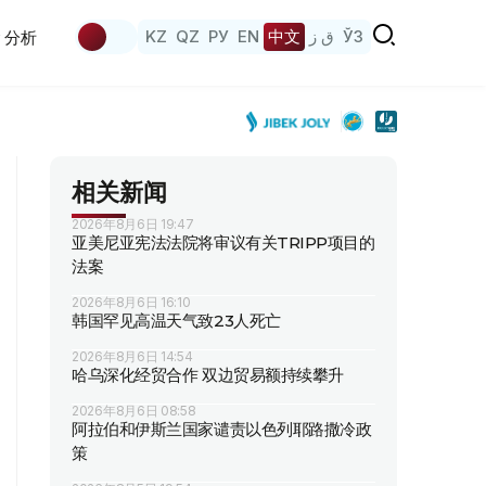
KZ
QZ
РУ
EN
中文
ق ز
ЎЗ
分析
相关新闻
2026年8月6日 19:47
亚美尼亚宪法法院将审议有关TRIPP项目的
法案
2026年8月6日 16:10
韩国罕见高温天气致23人死亡
2026年8月6日 14:54
哈乌深化经贸合作 双边贸易额持续攀升
2026年8月6日 08:58
阿拉伯和伊斯兰国家谴责以色列耶路撒冷政
策