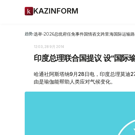
KAZINFORM
选举-2026
总统府
任免
事件
国情咨文
跨里海国际运输路
趋势:
12:03, 28 9月 2014
印度总理联合国提议 设"国际瑜
哈通社阿斯塔纳9月28日电，印度总理莫迪2
由是瑜伽能帮助人类应对气候变化。