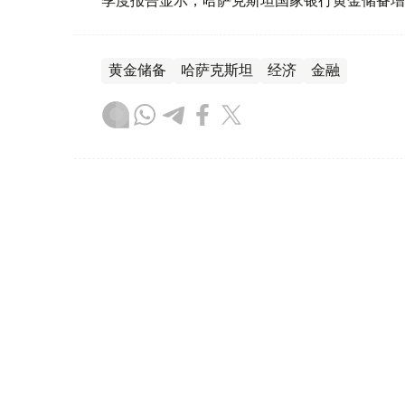
黄金储备
哈萨克斯坦
经济
金融
木合塔尔 哈力木拉
编译
08:31, 31 7月 2026
哈萨克斯坦是全球五大黄金购
（哈萨克国际通讯社讯）根据世界黄金协会（Worl