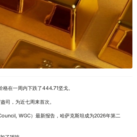
价格在一周内下跌了444.71坚戈。
元/盎司，为近七周来首次。
 Council, WGC）最新报告，哈萨克斯坦成为2026年第二
加了15吨。