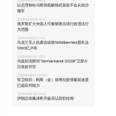
2026年8月5日 19:54
以总理称哈马斯彻底解除武装前不会从加沙
撤军
2026年8月5日 14:42
俄罗斯扩大外国人可被驱逐出境行政违法行
为范围
2026年8月5日 11:32
乌克兰无人机袭击或致Wildberries损失达
1000亿卢布
2026年8月5日 10:51
乌兹别克斯坦“Samarkand-2028”卫星今
日发射升空
2026年8月4日 22:52
世卫组织：刚果（金）埃博拉疫情蔓延速度
已超应对能力
2026年8月4日 19:50
伊朗总统佩泽希齐扬否认辞职传闻