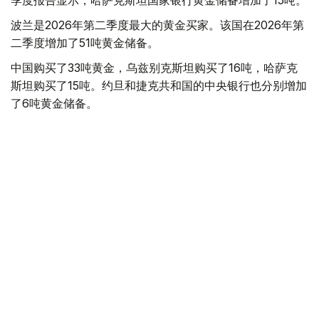
季度报告显示，哈萨克斯坦国家银行黄金储备增加了15吨。
波兰是2026年第二季度最大的黄金买家。该国在2026年第
二季度增加了51吨黄金储备。
中国购买了33吨黄金，乌兹别克斯坦购买了16吨，哈萨克
斯坦购买了15吨。约旦和捷克共和国的中央银行也分别增加
了6吨黄金储备。
全球各国央行在第二季度共购买了约289吨黄金，比2025年
同期增长了62%。去年同期，黄金购买量约为178吨。
世界黄金协会称，黄金需求的增长受到地缘政治不确定性、
本季度贵金属价格下跌，以及各国寻求国际储备多元化等因
素的影响。
根据该协会进行的一项调查，89%的央行行长预计未来一
年全球黄金储备量将会增加。45%的受访者表示，他们的
国家计划增加黄金储备。
黄金储备
哈萨克斯坦
经济
央行
金融