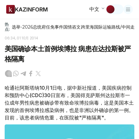
中文
KAZINFORM
热
选举-2026
总统府
任免
事件
国情咨文
跨里海国际运输路线/中间走
点:
06:34, 01 10月 2014
美国确诊本土首例埃博拉 病患在达拉斯被严
格隔离
哈通社阿斯塔纳10月1日电，据中新社报道，美国疾病控制
和预防中心(CDC)30日宣布，美国得克萨斯州达拉斯市一
位成年男性病患被确诊带有致命埃博拉病毒，这是美国本土
发现的首例埃博拉感染病例，也是非洲以外确诊的第一例。
目前，该患者病情危重，在医院被"严格隔离"。