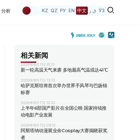
KZ
QZ
РУ
EN
中文
ق ز
ЎЗ
分析
相关新闻
2026年8月7日 15:13
新一轮高温天气来袭 多地最高气温或达41℃
2026年8月7日 13:13
哈萨克斯坦将首次举办世界手风琴与巴扬锦
标赛
2026年8月7日 12:32
上半年6部国产影片在全国公映 国家持续推
动电影产业发展
2026年8月7日 09:12
阿斯塔纳动漫展业余Cosplay大赛揭晓获奖
者