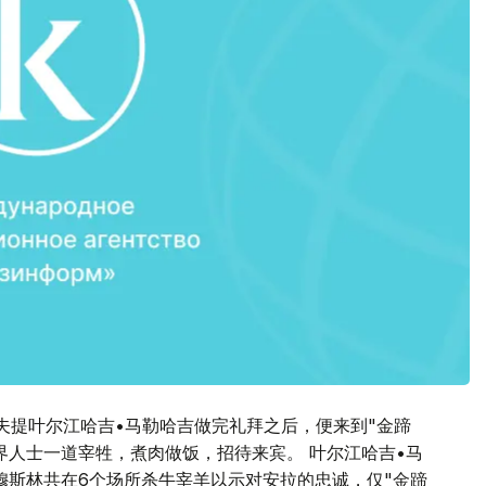
夫提叶尔江哈吉•马勒哈吉做完礼拜之后，便来到"金蹄
界人士一道宰牲，煮肉做饭，招待来宾。 叶尔江哈吉•马
穆斯林共在6个场所杀牛宰羊以示对安拉的忠诚，仅"金蹄