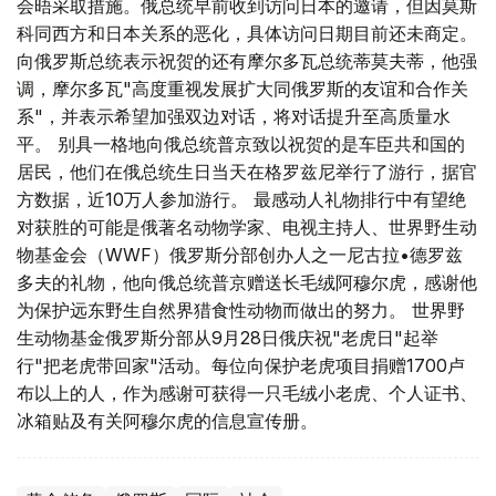
会晤采取措施。俄总统早前收到访问日本的邀请，但因莫斯
科同西方和日本关系的恶化，具体访问日期目前还未商定。
向俄罗斯总统表示祝贺的还有摩尔多瓦总统蒂莫夫蒂，他强
调，摩尔多瓦"高度重视发展扩大同俄罗斯的友谊和合作关
系"，并表示希望加强双边对话，将对话提升至高质量水
平。 别具一格地向俄总统普京致以祝贺的是车臣共和国的
居民，他们在俄总统生日当天在格罗兹尼举行了游行，据官
方数据，近10万人参加游行。 最感动人礼物排行中有望绝
对获胜的可能是俄著名动物学家、电视主持人、世界野生动
物基金会（WWF）俄罗斯分部创办人之一尼古拉•德罗兹
多夫的礼物，他向俄总统普京赠送长毛绒阿穆尔虎，感谢他
为保护远东野生自然界猎食性动物而做出的努力。 世界野
生动物基金俄罗斯分部从9月28日俄庆祝"老虎日"起举
行"把老虎带回家"活动。每位向保护老虎项目捐赠1700卢
布以上的人，作为感谢可获得一只毛绒小老虎、个人证书、
冰箱贴及有关阿穆尔虎的信息宣传册。