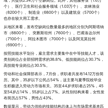
域，共提供2.34万个空缺岗位。此外，其他服务业（1.6万
个）、医疗卫生和社会服务领域（1.03万个）、农林渔业
（8200个）、制造业（6800个）以及建筑业（5700个）
也存在较大用工需求。
从地区来看，发布空缺岗位数量最多的地区分别为阿斯塔纳
市（8800个）、突厥斯坦州（7600个）、巴甫洛达尔州
（7100个）、阿拉木图市（7000个）以及阿克莫拉州
（6900个）。
按照技能水平划分，雇主需求主要集中在中等技能人才，该
类别岗位占全部招聘需求的38.8%。低技能岗位占30.7%，
高技能专业岗位占30.5%。
劳动和社会保障部表示，7月份，求职者共发布14.12万份简
历。其中，35岁以下公民占54%，这主要与夏季院校毕业
生积极进入劳动力市场有关。35至44岁求职者占25%，45
至54岁占14%，55岁以上占7%。从性别结构来看，女性发
布简历占57%，男性占43%。
数据显示，劳动力供给的技能结构总体上与市场需求基本匹