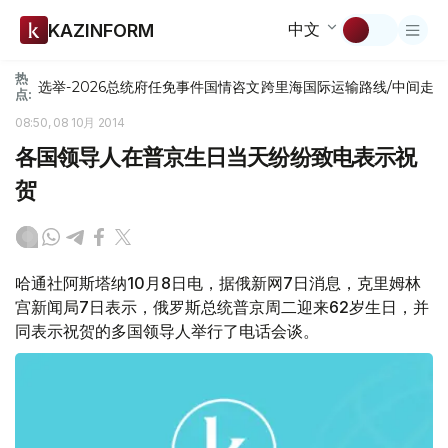
中文
KAZINFORM
热
选举-2026
总统府
任免
事件
国情咨文
跨里海国际运输路线/中间走
点:
08:50, 08 10月 2014
各国领导人在普京生日当天纷纷致电表示祝
贺
哈通社阿斯塔纳10月8日电，据俄新网7日消息，克里姆林
宫新闻局7日表示，俄罗斯总统普京周二迎来62岁生日，并
同表示祝贺的多国领导人举行了电话会谈。