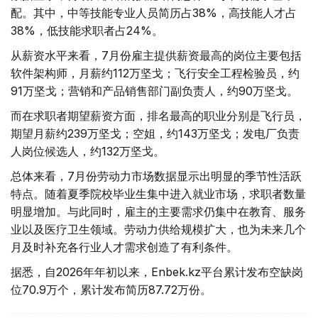
配。其中，中等技能专业人员简历占38%，高技能人才占
38%，低技能求职者占24%。
从薪资水平来看，7月份雇主提供薪资最高的岗位主要包括
软件架构师，月薪约112万坚戈；飞行安全工程检验员，约
91万坚戈；营销和产品销售部门副负责人，约90万坚戈。
而在求职者期望薪资方面，排名最高的职业分别是飞行员，
期望月薪约239万坚戈；空姐，约143万坚戈；发电厂负责
人岗位候选人，约132万坚戈。
总体来看，7月份劳动力市场数据显示出明显的季节性活跃
特点。随着夏季院校毕业生集中进入就业市场，求职者数量
明显增加。与此同时，雇主的主要需求仍集中在教育、服务
业以及医疗卫生领域。劳动力供给规模扩大，也为未来几个
月及时补充各行业人才需求创造了有利条件。
据悉，自2026年年初以来，Enbek.kz平台累计发布空缺岗
位70.9万个，累计发布简历87.72万份。