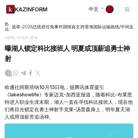
中文
KAZINFORM
热
选举-2026
总统府
任免
事件
国情咨文
跨里海国际运输路线/中间走
点:
09:56, 13 10月 2014
曝湖人锁定科比接班人 明夏或顶薪追勇士神
射
哈通社阿斯塔纳10月13日电，据腾讯体育援引
《lakeshowlife》专家迈克-加西亚报道，随着科比-布莱恩
特进入职业生涯末期，湖人一直在寻找科比接班人，现在他
们将目光锁定在勇士神射手克莱-汤普森身上，明年夏天湖
人或用顶薪苦追汤神。