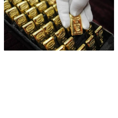
Фото: ӨзА
季度报告显示，哈萨克斯坦国家银行黄金储备增加了15吨。
波兰是2026年第二季度最大的黄金买家。该国在2026年第
二季度增加了51吨黄金储备。
中国购买了33吨黄金，乌兹别克斯坦购买了16吨，哈萨克
斯坦购买了15吨。约旦和捷克共和国的中央银行也分别增加
了6吨黄金储备。
全球各国央行在第二季度共购买了约289吨黄金，比2025年