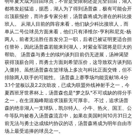
明年夏天成为自由球员，不管是受限制还是完全自由，湖人
都将发起猛追，据悉，湖人为了得到汤普森，极有可能会开
出顶薪报价，而许多专家分析，汤普森将成为潜在的科比接
班人。 从湖人目前的阵容来看，他们缺少科比接班人，而
单从二号位球员方面来看，他们只有泽维尔-亨利和尼克-杨
两人，前者无法胜任首发分卫一职，后者已被证明更适合担
任替补，因此汤普森若能来到湖人，对紫金军团将是巨大的
帮助。 汤普森与勇士的续约谈判目前仍无进展，汤神渴望
获得顶薪合同，而勇士方面则希望压价，这导致双方谈判陷
入僵持。虽然汤普森在篮球场上多次与科比正面交锋，但不
排除两人联手的可能性。 汤普森上赛季场均能贡献18.4分
3.1个篮板以及2.2次助攻，已成为联盟外线神射手之一，今
夏西班牙世界杯上，汤普森也是"梦之队"不可或缺的得分手
之一，在生涯巅峰期追求顶薪无可厚非。 不过，追求汤普
森的绝非湖人一支球队，凯尔特人、小牛、热火、国王、公
牛等队均被卷入汤普森流言中，如果在美国时间10月31日之
前无法与勇士达成续约协议的话，汤普森将成为明年自由市
场上最受追捧的球员之一。