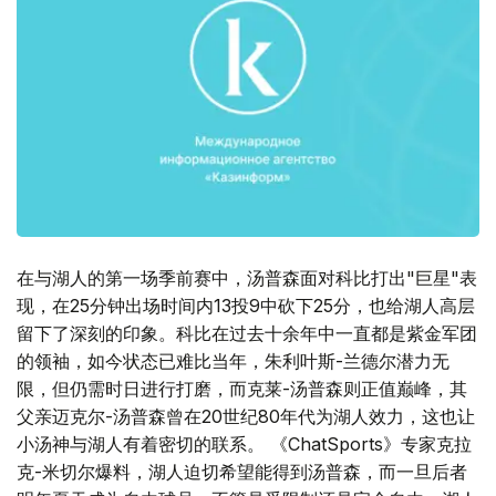
在与湖人的第一场季前赛中，汤普森面对科比打出"巨星"表
现，在25分钟出场时间内13投9中砍下25分，也给湖人高层
留下了深刻的印象。科比在过去十余年中一直都是紫金军团
的领袖，如今状态已难比当年，朱利叶斯-兰德尔潜力无
限，但仍需时日进行打磨，而克莱-汤普森则正值巅峰，其
父亲迈克尔-汤普森曾在20世纪80年代为湖人效力，这也让
小汤神与湖人有着密切的联系。 《ChatSports》专家克拉
克-米切尔爆料，湖人迫切希望能得到汤普森，而一旦后者