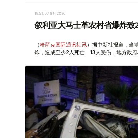
19:51, 07 8月 2026
叙利亚大马士革农村省爆炸致2
（
哈萨克国际通讯社讯
）据中新社报道，当
炸，造成至少2人死亡、13人受伤，地方政