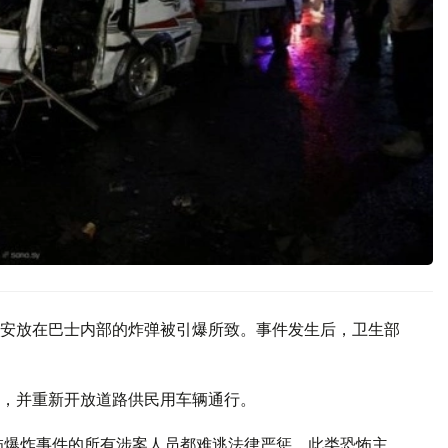
安放在巴士内部的炸弹被引爆所致。事件发生后，卫生部
，并重新开放道路供民用车辆通行。
怖爆炸事件的所有涉案人员都难逃法律严惩，此类恐怖主