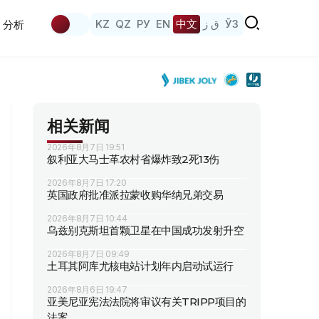
KZ
QZ
РУ
EN
中文
ق ز
ЎЗ
分析
相关新闻
2026年8月7日 19:51
叙利亚大马士革农村省爆炸致2死13伤
2026年8月7日 17:20
英国政府批准派拉蒙收购华纳兄弟交易
2026年8月7日 10:44
乌兹别克斯坦首颗卫星在中国成功发射升空
2026年8月7日 09:49
土耳其阿库尤核电站计划年内启动试运行
2026年8月6日 19:47
亚美尼亚宪法法院将审议有关TRIPP项目的
法案