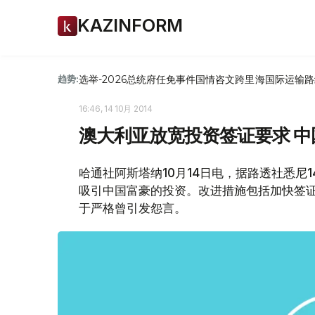
KAZINFORM
选举-2026
总统府
任免
事件
国情咨文
跨里海国际运输路
趋势:
16:46, 14 10月 2014
澳大利亚放宽投资签证要求 
哈通社阿斯塔纳10月14日电，据路透社悉尼
吸引中国富豪的投资。改进措施包括加快签
于严格曾引发怨言。