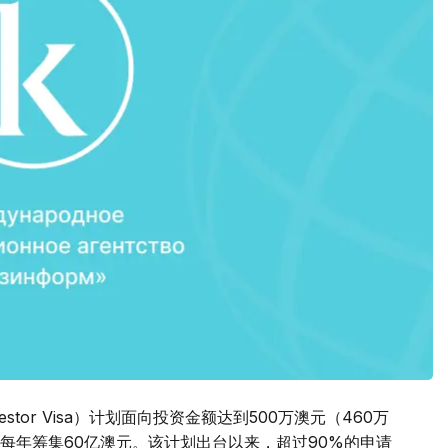
nvestor Visa）计划面向投资金额达到500万澳元（460万
每年筹集60亿澳元。该计划出台以来，超过90%的申请