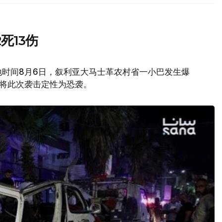
死13伤
地时间8月6日，叙利亚大马士革农村省一小巴发生爆
府将此次袭击定性为恐袭。