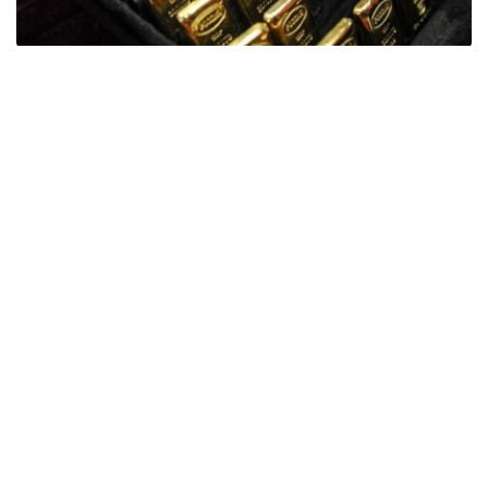
Фото: ӨзА
季度报告显示，哈萨克斯坦国家银行黄金储备增加了15吨。
波兰是2026年第二季度最大的黄金买家。该国在2026年第
二季度增加了51吨黄金储备。
中国购买了33吨黄金，乌兹别克斯坦购买了16吨，哈萨克
斯坦购买了15吨。约旦和捷克共和国的中央银行也分别增加
了6吨黄金储备。
全球各国央行在第二季度共购买了约289吨黄金，比2025年
同期增长了62%。去年同期，黄金购买量约为178吨。
世界黄金协会称，黄金需求的增长受到地缘政治不确定性、
本季度贵金属价格下跌，以及各国寻求国际储备多元化等因
素的影响。
根据该协会进行的一项调查，89%的央行行长预计未来一