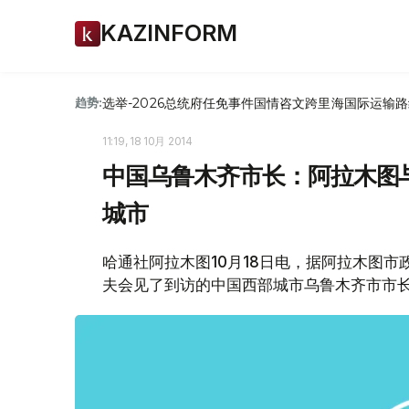
KAZINFORM
选举-2026
总统府
任免
事件
国情咨文
跨里海国际运输路
趋势:
11:19, 18 10月 2014
中国乌鲁木齐市长：阿拉木图
城市
哈通社阿拉木图10月18日电，据阿拉木图市
夫会见了到访的中国西部城市乌鲁木齐市市长