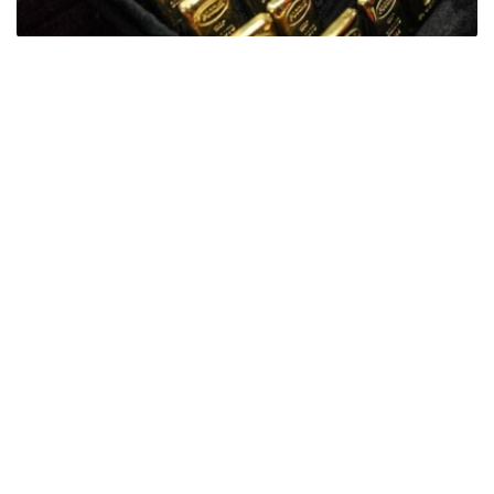
Фото: ӨзА
季度报告显示，哈萨克斯坦国家银行黄金储备增加了15吨。
波兰是2026年第二季度最大的黄金买家。该国在2026年第
二季度增加了51吨黄金储备。
中国购买了33吨黄金，乌兹别克斯坦购买了16吨，哈萨克
斯坦购买了15吨。约旦和捷克共和国的中央银行也分别增加
了6吨黄金储备。
全球各国央行在第二季度共购买了约289吨黄金，比2025年
同期增长了62%。去年同期，黄金购买量约为178吨。
世界黄金协会称，黄金需求的增长受到地缘政治不确定性、
本季度贵金属价格下跌，以及各国寻求国际储备多元化等因
素的影响。
根据该协会进行的一项调查，89%的央行行长预计未来一