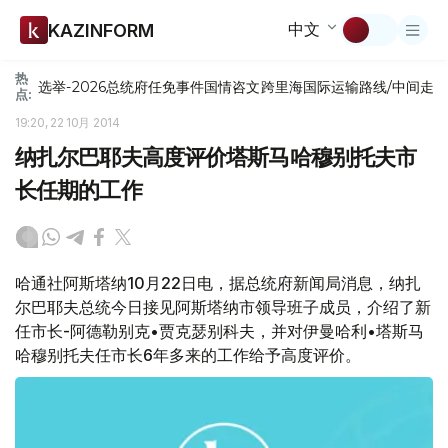
中文
KAZINFORM
热
选举-2026
总统府
任免
事件
国情咨文
跨里海国际运输路线/中间走
点:
19:20, 22 10月 2014
纳扎尔巴耶夫高度评价塔斯马哈穆别托夫市
长任期的工作
哈通社阿斯塔纳10月22日电，据总统府新闻局消息，纳扎
尔巴耶夫总统今日接见阿斯塔纳市领导班子成员，介绍了新
任市长-阿德勒别克•贾克瑟别科夫，并对伊曼哈利•塔斯马
哈穆别托夫任市长6年多来的工作给予高度评价。