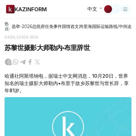
中文
KAZINFORM
热
选举-2026
总统府
任免
事件
国情咨文
跨里海国际运输路线/中间走
点:
04:00, 23 10月 2014
苏黎世摄影大师勒内•布里辞世
哈通社阿斯塔纳电，据瑞士中文网消息，10月20日，世界
知名的瑞士摄影大师勒内•布里于故乡苏黎世与世长辞，享
年81岁。