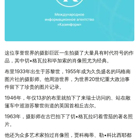
这位享誉世界的摄影巨匠一生拍摄了大量具有时代符号的作
品，其中切•格瓦拉和毕加索的肖像照尤为经典。
布里1933年出生于苏黎世，1955年成为久负盛名的玛格南
图片社的摄影师。他周游世界，为世界20世纪重大政治事
件留下了珍贵的图片记录。
1946年，年仅13岁的布里就拍下了来瑞士访问的、站在敞
篷车中巡游苏黎世街道的英国首相丘吉尔。
1963年，摄影师在古巴拍下了切•格瓦拉叼着雪茄的著名照
片。
他还为众多艺术家拍过肖像照，贾科梅蒂、勒•科比西耶都