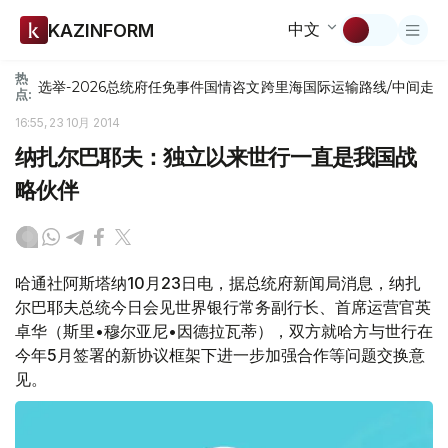
中文
KAZINFORM
热
选举-2026
总统府
任免
事件
国情咨文
跨里海国际运输路线/中间走
点:
16:55, 23 10月 2014
纳扎尔巴耶夫：独立以来世行一直是我国战
略伙伴
哈通社阿斯塔纳10月23日电，据总统府新闻局消息，纳扎
尔巴耶夫总统今日会见世界银行常务副行长、首席运营官英
卓华（斯里•穆尔亚尼•因德拉瓦蒂），双方就哈方与世行在
今年5月签署的新协议框架下进一步加强合作等问题交换意
见。