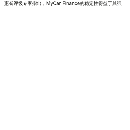
惠誉评级专家指出，MyCar Finance的稳定性得益于其强
大的市场地位、隶属于哈萨克斯坦最大的汽车经销商和制造
商阿斯塔纳汽车集团，以及其以乘用车等流动性资产为抵押
的贷款组合。
惠誉指出，影响评级的主要因素包括公司资产质量的改善，
例如不良贷款占比下降以及新贷款违约率降低。
- 惠誉评级成为第二家授予我公司信用评级的国际评
级机构。获得惠誉评级是我公司发展历程中的一个重
要里程碑，也是一个重要的质量指标。它肯定了我公
司商业模式的稳定性，并为我公司和客户开辟了新的
机遇。- MyCar 公司财务总监维亚切斯拉夫·帕夫连
科。
此次评级与MyCar Finance旨在巩固市场地位并与投资者
建立长期合作关系的战略完全契合。两家独立的国际机构给
予的正面评价提高了公司运营的透明度，增强了投资者和合
作伙伴的信任。尤其值得一提的是，获得国际评级有助于公
司进入债券市场，并扩大潜在投资者群体。