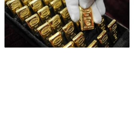
Фото: ӨзА
季度报告显示，哈萨克斯坦国家银行黄金储备增加了15吨。
波兰是2026年第二季度最大的黄金买家。该国在2026年第
二季度增加了51吨黄金储备。
中国购买了33吨黄金，乌兹别克斯坦购买了16吨，哈萨克
斯坦购买了15吨。约旦和捷克共和国的中央银行也分别增加
了6吨黄金储备。
全球各国央行在第二季度共购买了约289吨黄金，比2025年
同期增长了62%。去年同期，黄金购买量约为178吨。