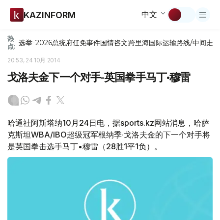
中文
KAZINFORM
热
选举-2026
总统府
任免
事件
国情咨文
跨里海国际运输路线/中间走
点:
20:53, 24 10月 2014
戈洛夫金下一个对手-英国拳手马丁•穆雷
哈通社阿斯塔纳10月24日电，据sports.kz网站消息，哈萨
克斯坦WBA/IBO超级冠军根纳季∙戈洛夫金的下一个对手将
是英国拳击选手马丁•穆雷（28胜1平1负）。