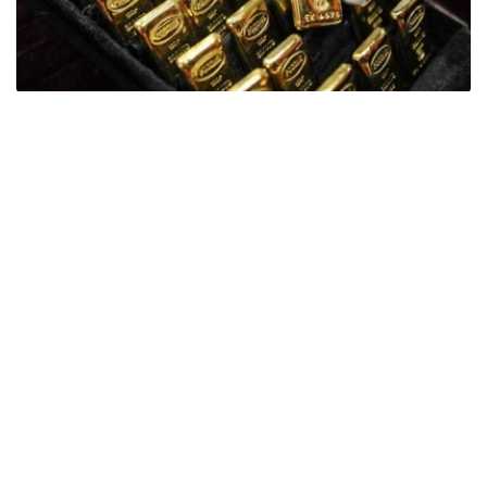
Фото: ӨзА
季度报告显示，哈萨克斯坦国家银行黄金储备增加了15吨。
波兰是2026年第二季度最大的黄金买家。该国在2026年第
二季度增加了51吨黄金储备。
中国购买了33吨黄金，乌兹别克斯坦购买了16吨，哈萨克
斯坦购买了15吨。约旦和捷克共和国的中央银行也分别增加
了6吨黄金储备。
全球各国央行在第二季度共购买了约289吨黄金，比2025年
同期增长了62%。去年同期，黄金购买量约为178吨。
世界黄金协会称，黄金需求的增长受到地缘政治不确定性、
本季度贵金属价格下跌，以及各国寻求国际储备多元化等因
素的影响。