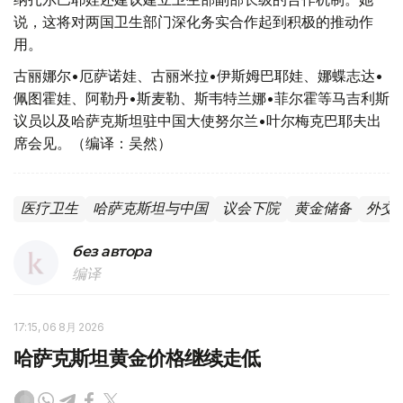
说，这将对两国卫生部门深化务实合作起到积极的推动作
用。
古丽娜尔•厄萨诺娃、古丽米拉•伊斯姆巴耶娃、娜蝶志达•
佩图霍娃、阿勒丹•斯麦勒、斯韦特兰娜•菲尔霍等马吉利斯
议员以及哈萨克斯坦驻中国大使努尔兰•叶尔梅克巴耶夫出
席会见。（编译：吴然）
医疗卫生
哈萨克斯坦与中国
议会下院
黄金储备
外交
без автора
编译
17:15, 06 8月 2026
哈萨克斯坦黄金价格继续走低