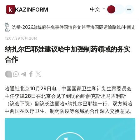
中文
KAZINFORM
热
选举-2026
总统府
任免
事件
国情咨文
跨里海国际运输路线/中间走
点:
12:07, 29 10月 2014
纳扎尔巴耶娃建议哈中加强制药领域的务实
合作
哈通社北京10月29日电，中国国家卫生和计划生育委员会
主任李斌28日在北京会见了到访的哈萨克斯坦马吉利斯
（议会下院）副议长达丽哈•纳扎尔巴耶娃一行。双方就哈
中两国在医疗卫生、制药防疫等领域的合作深入交换意见。