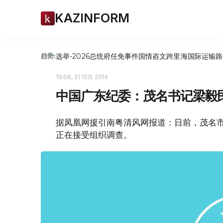
KAZINFORM
选举-2026
总统府
任免
事件
国情咨文
跨里海国际运输路
趋势:
19:08, 31 10月 2014
中国广东纪委：茂名书记梁毅
据凤凰网援引南粤清风网报道：日前，茂名
正在接受组织调查。