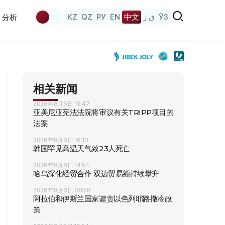
KZ
QZ
РУ
EN
中文
ق ز
ЎЗ
分析
相关新闻
2026年8月6日 19:47
亚美尼亚宪法法院将审议有关TRIPP项目的
法案
2026年8月6日 16:10
韩国罕见高温天气致23人死亡
2026年8月6日 14:54
哈乌深化经贸合作 双边贸易额持续攀升
2026年8月6日 08:58
阿拉伯和伊斯兰国家谴责以色列耶路撒冷政
策