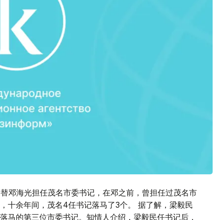
梁接替邓海光担任茂名市委书记，在邓之前，曾担任过茂名市
，十余年间，茂名4任书记落马了3个。 据了解，梁毅民
落马的第三位市委书记。知情人介绍，梁毅民任书记后，