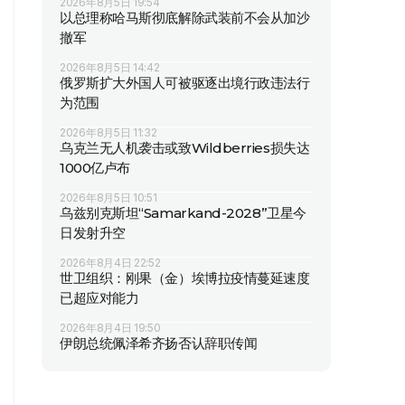
2026年8月5日 19:54
以总理称哈马斯彻底解除武装前不会从加沙
撤军
2026年8月5日 14:42
俄罗斯扩大外国人可被驱逐出境行政违法行
为范围
2026年8月5日 11:32
乌克兰无人机袭击或致Wildberries损失达
1000亿卢布
2026年8月5日 10:51
乌兹别克斯坦“Samarkand-2028”卫星今
日发射升空
2026年8月4日 22:52
世卫组织：刚果（金）埃博拉疫情蔓延速度
已超应对能力
2026年8月4日 19:50
伊朗总统佩泽希齐扬否认辞职传闻