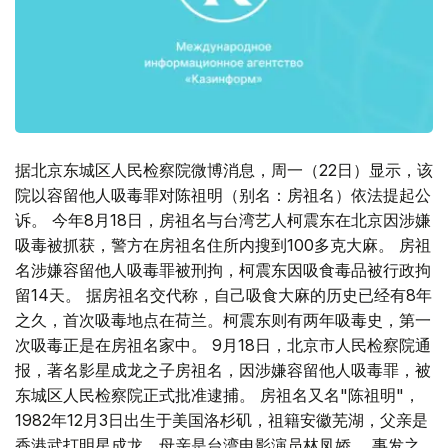
据北京东城区人民检察院微博消息，周一（22日）显示，该
院以容留他人吸毒罪对陈祖明（别名：房祖名）依法提起公
诉。 今年8月18日，房祖名与台湾艺人柯震东在北京因涉嫌
吸毒被抓获，警方在房祖名住所内搜到100多克大麻。 房祖
名涉嫌容留他人吸毒罪被刑拘，柯震东因吸食毒品被行政拘
留14天。 据房祖名交代称，自己吸食大麻的历史已经有8年
之久，首次吸毒地点在荷兰。柯震东则有两年吸毒史，第一
次吸毒正是在房祖名家中。 9月18日，北京市人民检察院通
报，著名影星成龙之子房祖名，因涉嫌容留他人吸毒罪，被
东城区人民检察院正式批准逮捕。 房祖名又名"陈祖明"，
1982年12月3日出生于美国洛杉矶，祖籍安徽芜湖，父亲是
香港武打明星成龙，母亲是台湾电影演员林凤娇。 事发之