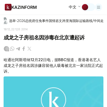
中文
KAZINFORM
热
选举-2026
总统府
任免
事件
国情咨文
跨里海国际运输路线/中间走
点:
18:12, 22 12月 2014
成龙之子房祖名因涉毒在北京遭起诉
哈通社阿斯塔纳12月22日电，据BBC报道，香港著名艺人
成龙之子房祖名因涉嫌容留他人吸毒被北京一家法院正式起
诉。