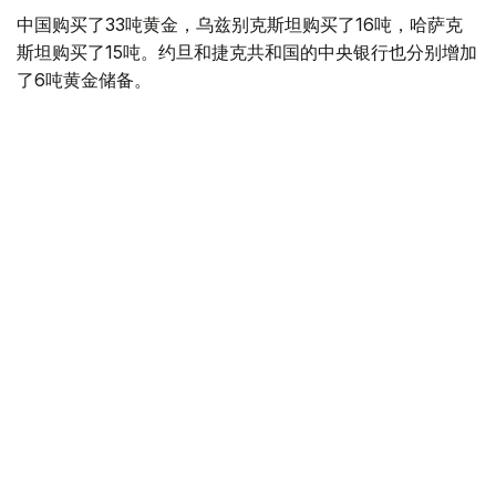
中国购买了33吨黄金，乌兹别克斯坦购买了16吨，哈萨克
斯坦购买了15吨。约旦和捷克共和国的中央银行也分别增加
了6吨黄金储备。
全球各国央行在第二季度共购买了约289吨黄金，比2025年
同期增长了62%。去年同期，黄金购买量约为178吨。
世界黄金协会称，黄金需求的增长受到地缘政治不确定性、
本季度贵金属价格下跌，以及各国寻求国际储备多元化等因
素的影响。
根据该协会进行的一项调查，89%的央行行长预计未来一
年全球黄金储备量将会增加。45%的受访者表示，他们的
国家计划增加黄金储备。
黄金储备
哈萨克斯坦
经济
央行
金融
木合塔尔 哈力木拉
编译