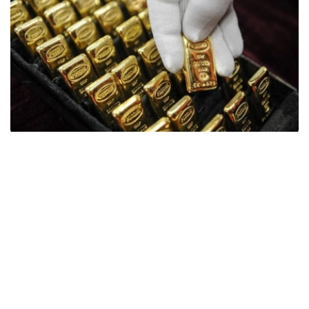
Фото: ӨзА
季度报告显示，哈萨克斯坦国家银行黄金储备增加了15吨。
波兰是2026年第二季度最大的黄金买家。该国在2026年第
二季度增加了51吨黄金储备。
中国购买了33吨黄金，乌兹别克斯坦购买了16吨，哈萨克
斯坦购买了15吨。约旦和捷克共和国的中央银行也分别增加
了6吨黄金储备。
全球各国央行在第二季度共购买了约289吨黄金，比2025年