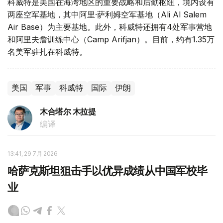
科威特是美国在海湾地区的重要战略和后勤枢纽，境内设有
两座空军基地，其中阿里·萨利姆空军基地（Ali Al Salem
Air Base）为主要基地。此外，科威特还拥有4处军事营地
和阿里夫詹训练中心（Camp Arifjan）。目前，约有1.35万
名美军驻扎在科威特。
美国
军事
科威特
国际
伊朗
木合塔尔 木拉提
编译
13:41, 29 7月 2026
哈萨克斯坦狙击手以优异成绩从中国军校毕
业