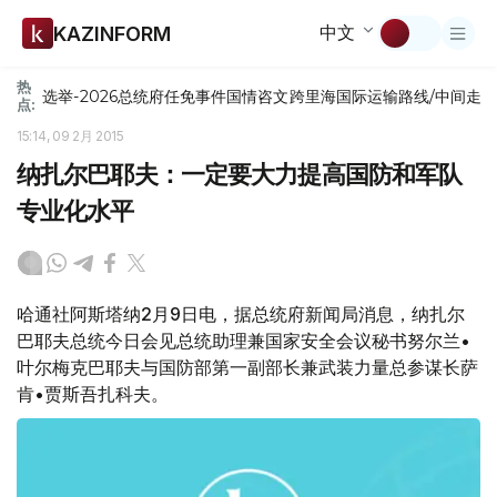
中文
KAZINFORM
热
选举-2026
总统府
任免
事件
国情咨文
跨里海国际运输路线/中间走
点:
15:14, 09 2月 2015
纳扎尔巴耶夫：一定要大力提高国防和军队
专业化水平
哈通社阿斯塔纳2月9日电，据总统府新闻局消息，纳扎尔
巴耶夫总统今日会见总统助理兼国家安全会议秘书努尔兰•
叶尔梅克巴耶夫与国防部第一副部长兼武装力量总参谋长萨
肯•贾斯吾扎科夫。