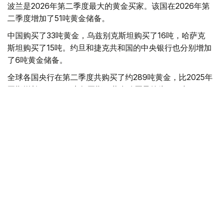
波兰是2026年第二季度最大的黄金买家。该国在2026年第
二季度增加了51吨黄金储备。
中国购买了33吨黄金，乌兹别克斯坦购买了16吨，哈萨克
斯坦购买了15吨。约旦和捷克共和国的中央银行也分别增加
了6吨黄金储备。
全球各国央行在第二季度共购买了约289吨黄金，比2025年
同期增长了62%。去年同期，黄金购买量约为178吨。
世界黄金协会称，黄金需求的增长受到地缘政治不确定性、
本季度贵金属价格下跌，以及各国寻求国际储备多元化等因
素的影响。
根据该协会进行的一项调查，89%的央行行长预计未来一
年全球黄金储备量将会增加。45%的受访者表示，他们的
国家计划增加黄金储备。
黄金储备
哈萨克斯坦
经济
央行
金融