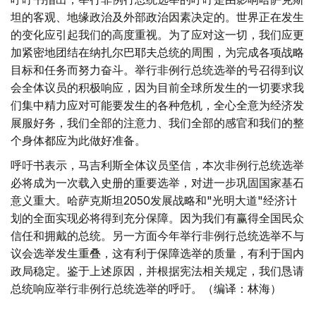
坦的客观、地缘政治及外部政治因素决定的。世界正在发生
的变化应引起我们的高度重视。为了应对这一切，我们应更
加紧密地团结在纳扎尔巴耶夫总统的周围，为完成各项战略
目标和任务而努力奋斗。举行非例行总统选举的号召得到议
会全体议员的积极响应，因为目前全球所发生的一切要求我
们集中精力应对可能要发生的各种危机，全心全意为经济发
展服好务，我们全部的注意力、我们全部的感官和我们的整
个身体都应为此做好准备。
呼吁书表示，马吉利斯全体议员坚信，本次非例行总统选举
必将成为一次载入史册的重要选举，对进一步巩固国家基石
意义重大。哈萨克斯坦2050发展战略和"光明大道"经济计
划的全面实现必将得到充分保障。因为我们有赢得全国民众
信任和拥戴的总统。另一方面今年举行非例行总统选举不与
议会选举发生重叠，这有利于保障选举的质量，有利于国内
政局稳定。鉴于上述原因，并根据宪法相关规定，我们恳请
总统响应举行非例行总统选举的呼吁。（编译：林海）