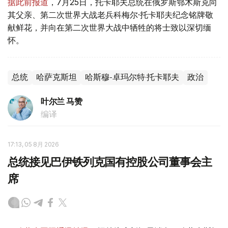
据此前报道
，7月25日，托卡耶夫总统在俄罗斯鄂木斯克向
其父亲、第二次世界大战老兵科梅尔·托卡耶夫纪念铭牌敬
献鲜花，并向在第二次世界大战中牺牲的将士致以深切缅
怀。
总统
哈萨克斯坦
哈斯穆-卓玛尔特·托卡耶夫
政治
叶尔兰 马赞
编译
17:13, 05 8月 2026
总统接见巴伊铁列克国有控股公司董事会主
席