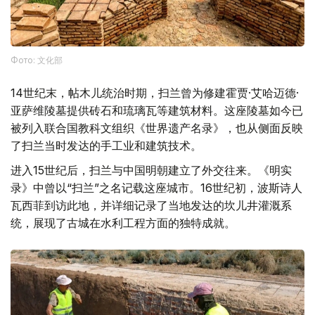
Фото: 文化部
14世纪末，帖木儿统治时期，扫兰曾为修建霍贾·艾哈迈德·
亚萨维陵墓提供砖石和琉璃瓦等建筑材料。这座陵墓如今已
被列入联合国教科文组织《世界遗产名录》，也从侧面反映
了扫兰当时发达的手工业和建筑技术。
进入15世纪后，扫兰与中国明朝建立了外交往来。《明实
录》中曾以“扫兰”之名记载这座城市。16世纪初，波斯诗人
瓦西菲到访此地，并详细记录了当地发达的坎儿井灌溉系
统，展现了古城在水利工程方面的独特成就。