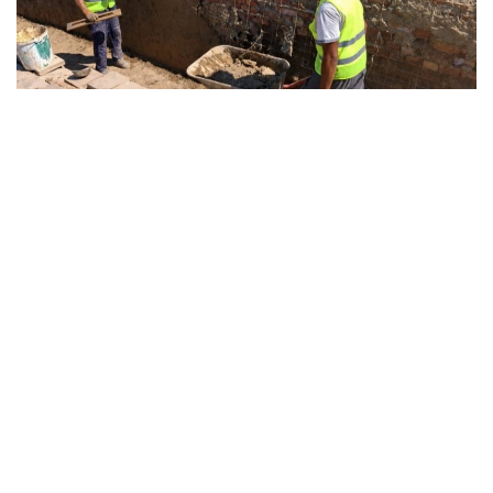
Фото: 文化部
随着丝绸之路逐渐衰落以及中亚地区长期战乱，扫兰古城也
逐步走向没落。如今，这座历经千年沧桑的古城遗址已成为
哈萨克斯坦重要的历史文化遗产，为研究中亚文明、丝绸之
路贸易和古代城市发展提供了珍贵实物资料。
据此前报道，近日，一支考古团队在突厥斯坦州赛拉姆—乌
盖姆国家自然公园内乌什巴斯托别古城遗址进行考古发掘
时，发现一件属于古典时代的玻璃器残片。这是该遗址近
20年来首次出土此类文物，为研究康居国时期与萨尔马特
人及古典世界之间的贸易往来和文化交流提供了新的
实物证