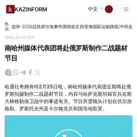
中文
KAZINFORM
热
选举-2026
总统府
任免
事件
国情咨文
跨里海国际运输路线/中间走
点:
18:59, 25 2月 2015
南哈州媒体代表团将赴俄罗斯制作二战题材
节目
哈通社奇姆肯特2月25日电，南哈州媒体代表团近期将赴俄
罗斯拍摄制作二战题材节目，内容与哈萨克斯坦籍官兵在斯
大林格勒保卫战中的事迹有关。节目所需镜头计划在伏尔加
格勒、罗斯托夫州及卡尔梅克共和国等地取景。