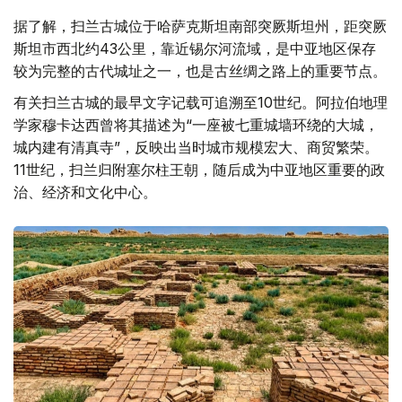
据了解，扫兰古城位于哈萨克斯坦南部突厥斯坦州，距突厥
斯坦市西北约43公里，靠近锡尔河流域，是中亚地区保存
较为完整的古代城址之一，也是古丝绸之路上的重要节点。
有关扫兰古城的最早文字记载可追溯至10世纪。阿拉伯地理
学家穆卡达西曾将其描述为“一座被七重城墙环绕的大城，
城内建有清真寺”，反映出当时城市规模宏大、商贸繁荣。
11世纪，扫兰归附塞尔柱王朝，随后成为中亚地区重要的政
治、经济和文化中心。