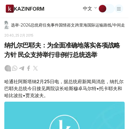
中文
KAZINFORM
热
选举-2026
总统府
任免
事件
国情咨文
跨里海国际运输路线/中间走
点:
20:40, 25 2月 2015
纳扎尔巴耶夫：为全面准确地落实各项战略
方针 民众支持举行非例行总统选举
哈通社阿斯塔纳2月25日电，据总统府新闻局消息，纳扎尔
巴耶夫总统今日接见两院议长哈斯穆卓马尔特•托卡耶夫和
哈比波拉•贾克波夫。