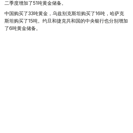
二季度增加了51吨黄金储备。
中国购买了33吨黄金，乌兹别克斯坦购买了16吨，哈萨克
斯坦购买了15吨。约旦和捷克共和国的中央银行也分别增加
了6吨黄金储备。
全球各国央行在第二季度共购买了约289吨黄金，比2025年
同期增长了62%。去年同期，黄金购买量约为178吨。
世界黄金协会称，黄金需求的增长受到地缘政治不确定性、
本季度贵金属价格下跌，以及各国寻求国际储备多元化等因
素的影响。
根据该协会进行的一项调查，89%的央行行长预计未来一
年全球黄金储备量将会增加。45%的受访者表示，他们的
国家计划增加黄金储备。
黄金储备
哈萨克斯坦
经济
央行
金融
木合塔尔 哈力木拉