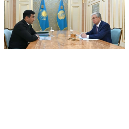
Фото: Ақорда
会谈中，总统听取了工作任务落实进展，以及集团发展规划
报告。
卡拉霍伊辛表示，公司投资和贷款组合预计将达到14.3万亿
坚戈，并增至16.5万亿坚戈，年净利润将超过4000亿坚
戈。
根据 2025 年的统计结果，在控股公司的支持下，共有77.5
万个家庭（包括1.16万个等候名单上的家庭）获得了住房。