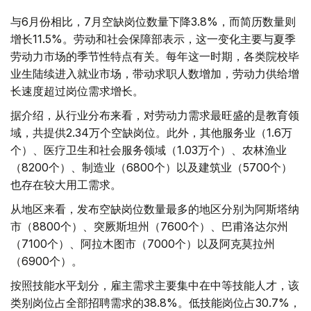
与6月份相比，7月空缺岗位数量下降3.8%，而简历数量则
增长11.5%。劳动和社会保障部表示，这一变化主要与夏季
劳动力市场的季节性特点有关。每年这一时期，各类院校毕
业生陆续进入就业市场，带动求职人数增加，劳动力供给增
长速度超过岗位需求增长。
据介绍，从行业分布来看，对劳动力需求最旺盛的是教育领
域，共提供2.34万个空缺岗位。此外，其他服务业（1.6万
个）、医疗卫生和社会服务领域（1.03万个）、农林渔业
（8200个）、制造业（6800个）以及建筑业（5700个）
也存在较大用工需求。
从地区来看，发布空缺岗位数量最多的地区分别为阿斯塔纳
市（8800个）、突厥斯坦州（7600个）、巴甫洛达尔州
（7100个）、阿拉木图市（7000个）以及阿克莫拉州
（6900个）。
按照技能水平划分，雇主需求主要集中在中等技能人才，该
类别岗位占全部招聘需求的38.8%。低技能岗位占30.7%，