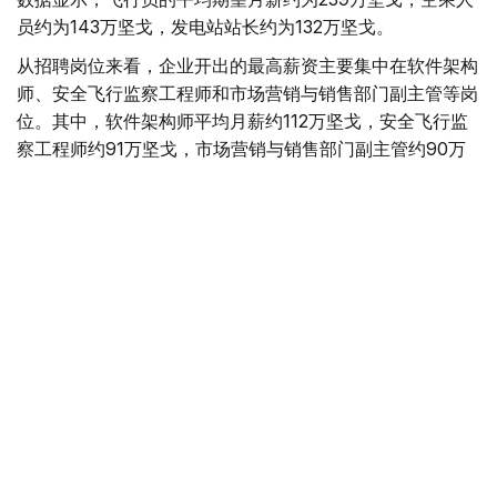
员约为143万坚戈，发电站站长约为132万坚戈。
从招聘岗位来看，企业开出的最高薪资主要集中在软件架构
师、安全飞行监察工程师和市场营销与销售部门副主管等岗
位。其中，软件架构师平均月薪约112万坚戈，安全飞行监
察工程师约91万坚戈，市场营销与销售部门副主管约90万
坚戈。
与6月相比，7月平台招聘岗位数量下降3.8%，求职简历数
量则增长11.5%。劳动和社会保障部表示，这一变化符合夏
季就业市场特点，主要受高校毕业生集中进入就业市场及季
节性求职增加等因素影响。
从行业需求来看，教育领域招聘需求依然最旺，共发布2.34
万个岗位；其次为其他服务业（1.6万个）、卫生和社会服
务业（1.03万个）、农业（8200个）、制造业（6800个）
和建筑业（5700个）。
按地区统计，7月发布招聘岗位最多的地区依次为阿斯塔纳
（8800个）、突厥斯坦州（7600个）、巴甫洛达尔州