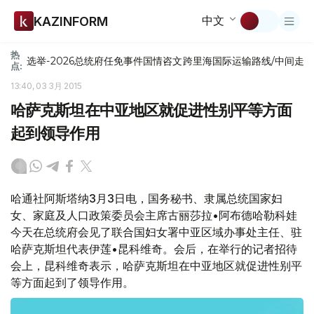
中文
KAZINFORM
热
选举-2026
总统府
任免
事件
国情咨文
跨里海国际运输路线/中间走
点:
13:40, 03 3月 2015
哈萨克斯坦在中亚地区就促进性别平等方面
起到领导作用
哈通社阿斯塔纳3月3日电，国务秘书、隶属总统国家妇
女、家庭及人口政策委员会主席古丽莎拉•阿布德哈勒科娃
今天在总统府会见了联合国妇女署中亚区域办事处主任、驻
哈萨克斯坦代表伊莲•昆科维奇。会后，在举行的记者招待
会上，昆科维奇表示，哈萨克斯坦在中亚地区就促进性别平
等方面起到了领导作用。